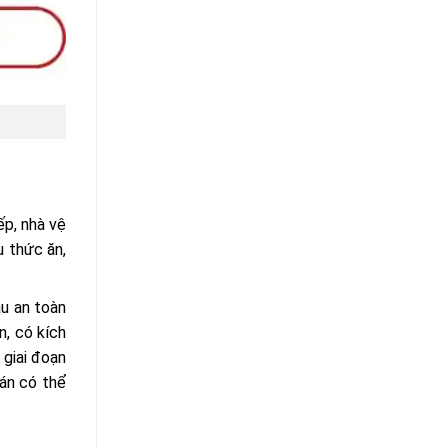
ếp, nhà vệ
u thức ăn,
áu an toàn
n, có kích
 giai đoạn
ián có thể