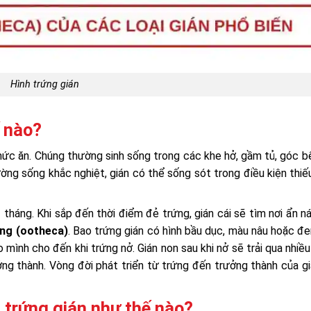
Hình trứng gián
ế nào?
hức ăn. Chúng thường sinh sống trong các khe hở, gầm tủ, góc b
ường sống khắc nghiệt, gián có thể sống sót trong điều kiện thiế
2 tháng. Khi sắp đến thời điểm đẻ trứng, gián cái sẽ tìm nơi ẩn n
ng (ootheca)
. Bao trứng gián có hình bầu dục, màu nâu hoặc đe
ình cho đến khi trứng nở. Gián non sau khi nở sẽ trải qua nhiều
ởng thành. Vòng đời phát triển từ trứng đến trưởng thành của g
t trứng gián như thế nào?