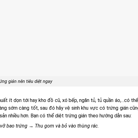
ứng gián nên tiêu diệt ngay
uất ít dọn tới hay kho đồ cũ, xó bếp, ngăn tủ, tủ quần áo,…có th
 càng sớm càng tốt, sau đó hãy vệ sinh khu vực có trứng gián cũ
sản nhiều hơn. Bạn có thể diệt trứng gián theo hướng dẫn sau:
p vỡ bao trứng
→ T
hu gom và bỏ vào thùng rác.