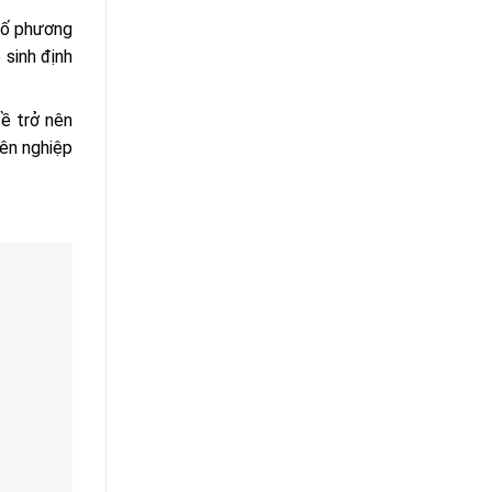
 số phương
 sinh định
đề trở nên
ên nghiệp