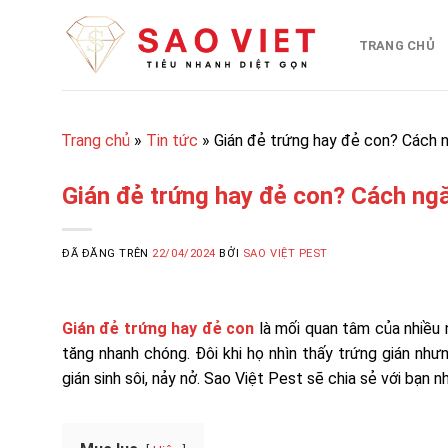
Chuyển
đến
TRANG CHỦ
nội
dung
Trang chủ
»
Tin tức
»
Gián đẻ trứng hay đẻ con? Cách n
Gián đẻ trứng hay đẻ con? Cách ngă
ĐÃ ĐĂNG TRÊN
22/04/2024
BỞI
SAO VIỆT PEST
Gián đẻ trứng hay đẻ con
là mối quan tâm của nhiều n
tăng nhanh chóng. Đôi khi họ nhìn thấy trứng gián như
gián sinh sôi, nảy nở. Sao Việt Pest sẽ chia sẻ với bạn 