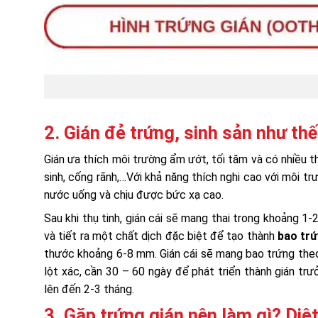
2. Gián đẻ trứng, sinh sản như th
Gián ưa thích môi trường ẩm ướt, tối tăm và có nhiều t
sinh, cống rãnh,…Với khả năng thích nghi cao với môi tr
nước uống và chịu được bức xạ cao.
Sau khi thụ tinh, gián cái sẽ mang thai trong khoảng 1-
và tiết ra một chất dịch đặc biệt để tạo thành
bao trứ
thước khoảng 6-8 mm. Gián cái sẽ mang bao trứng theo m
lột xác, cần 30 – 60 ngày để phát triển thành gián trư
lên đến 2-3 tháng.
3. Gặp trứng gián nên làm gì? Diệ