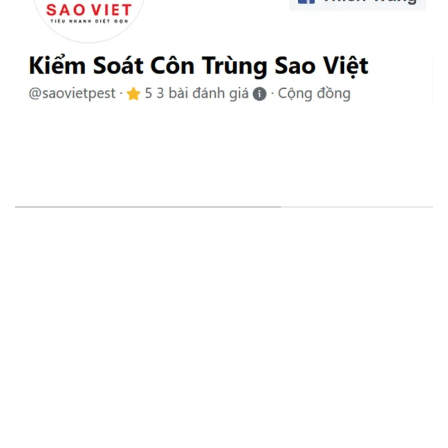
VĂN PHÒNG & CHI NHÁNH
VP Đại Diện
: 15/25, Đường Thạnh Xuân 25, Khu Phố
41, Phường Thới An, HCM, VN.
CN Cần Thơ
: D1-42 KDC Hoàng Quân, Đ. Số 32, Thường
Thạnh, Cái Răng, Cần Thơ
CN Khánh Hòa
: 51 – 53 Nguyễn Chích, P. Vĩnh Hòa, Nha
Trang, Khánh Hòa
CN Đà Nẵng:
79 Quảng Xương, Túy Loan, Xã Hòa Phong,