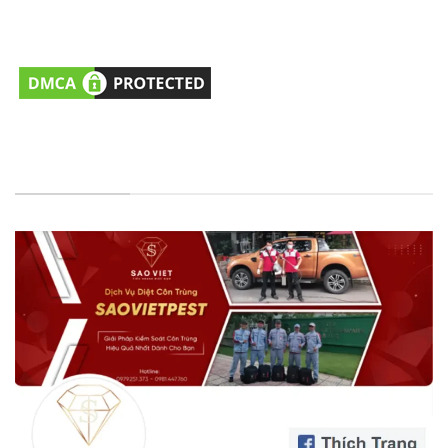
Hỗ trợ Tư vấn kỹ thuật
: 0979251373 (Tel/Zalo)
Email:
cskh@saovietpest.com
FANPAGE