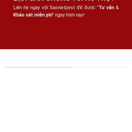
Liên hệ ngay với Saovietpest để được "
Tư vấn
&
Khảo sát miễn phí
" ngay hôm nay!
THÔNG TIN CÔNG TY
CÔNG TY TNHH KIỂM SOÁT CÔN TRÙNG SAO VIỆT -
MST: 0316395114
Địa chỉ:
15/25, Đường Thạnh Xuân 25, Khu Phố
41, Phường Thới An, HCM, VN.
Hỗ trợ dịch vụ/Đặt lịch khảo sát
: 0981477760
(Tel/Zalo)