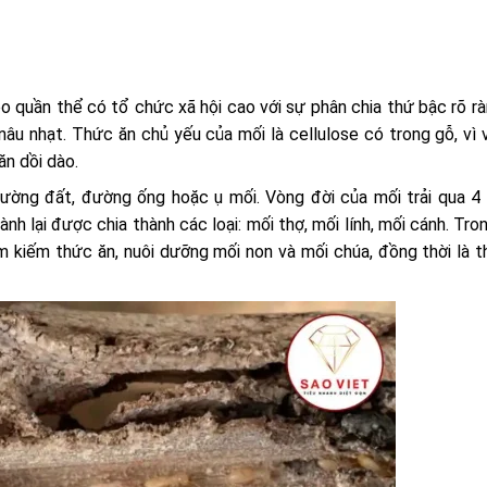
eo quần thể có tổ chức xã hội cao với sự phân chia thứ bậc rõ r
âu nhạt. Thức ăn chủ yếu của mối là cellulose có trong gỗ, vì
n dồi dào.
ường đất, đường ống hoặc ụ mối. Vòng đời của mối trải qua 4 g
nh lại được chia thành các loại: mối thợ, mối lính, mối cánh. Tro
m kiếm thức ăn, nuôi dưỡng mối non và mối chúa, đồng thời là 