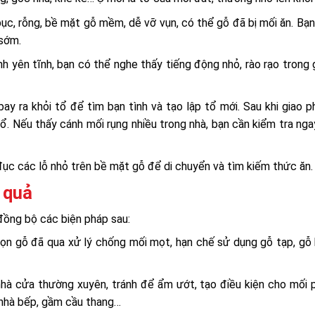
bục, rỗng, bề mặt gỗ mềm, dễ vỡ vụn, có thể gỗ đã bị mối ăn. Bạ
 sớm.
nh yên tĩnh, bạn có thể nghe thấy tiếng động nhỏ, rào rạo trong
bay ra khỏi tổ để tìm bạn tình và tạo lập tổ mới. Sau khi giao p
ổ. Nếu thấy cánh mối rụng nhiều trong nhà, bạn cần kiểm tra ng
đục các lỗ nhỏ trên bề mặt gỗ để di chuyển và tìm kiếm thức ăn.
 quả
đồng bộ các biện pháp sau:
họn gỗ đã qua xử lý chống mối mọt, hạn chế sử dụng gỗ tạp, gỗ
 nhà cửa thường xuyên, tránh để ẩm ướt, tạo điều kiện cho mối p
 nhà bếp, gầm cầu thang…