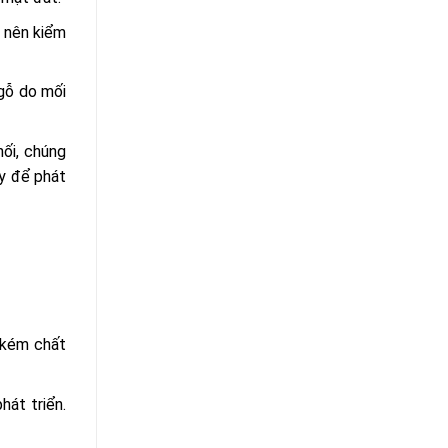
n nên kiểm
 gỗ do mối
hối, chúng
ay để phát
 kém chất
hát triển.