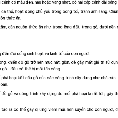
i cánh có màu đen, nâu hoặc vàng nhạt, có hai cặp cánh dài bằng 
 cá thể, hoạt động chủ yếu trong bóng tối, tránh ánh sáng. Ch
ồn thức ăn.
tăm, gần nguồn thức ăn như trong lòng đất, trong gỗ, dưới nền 
g đến đời sống sinh hoạt và kinh tế của con người:
ng, khiến đồ gỗ trở nên mục nát, giòn, dễ gãy, mất giá trị sử dụ
n gỗ… đều có thể bị mối tấn công.
ể phá hoại kết cấu gỗ của các công trình xây dựng như nhà cửa,
toàn.
ế đồ gỗ và công trình xây dựng do mối phá hoại là rất lớn, gây th
i tạo ra có thể gây dị ứng, viêm mũi, hen suyễn cho con người, đ