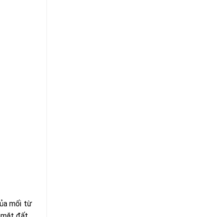
của mối từ
 mặt đất.