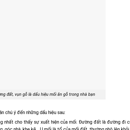
ờng đất, vụn gỗ là dấu hiệu mối ăn gỗ trong nhà bạn
ần chú ý đến những dấu hiệu sau:
àng nhất cho thấy sự xuất hiện của mối. Đường đất là đường đi 
, góc nhà, khe kẽ… Ụ mối là tổ của mối đất, thường nhô lên khỏi