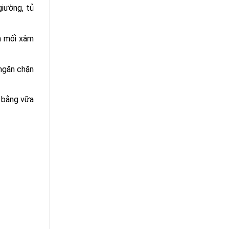
iường, tủ
n mối xâm
 ngăn chặn
y bằng vữa