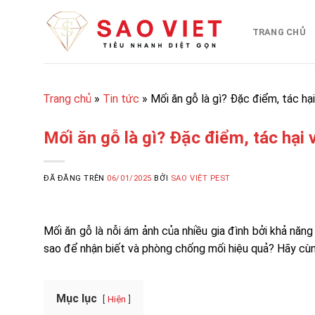
Chuyển
đến
TRANG CHỦ
nội
dung
Trang chủ
»
Tin tức
»
Mối ăn gỗ là gì? Đặc điểm, tác hạ
Mối ăn gỗ là gì? Đặc điểm, tác hại
ĐÃ ĐĂNG TRÊN
06/01/2025
BỞI
SAO VIỆT PEST
Mối ăn gỗ là nỗi ám ảnh của nhiều gia đình bởi khả năng
sao để nhận biết và phòng chống mối hiệu quả? Hãy cùng 
Mục lục
Hiện