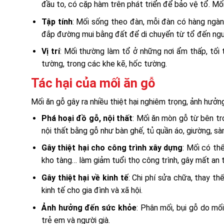
đầu to, có cặp hàm trên phát triển để bảo vệ tổ. Mố
Tập tính
: Mối sống theo đàn, mỗi đàn có hàng ngàn
đắp đường mui bằng đất để di chuyển từ tổ đến ngu
Vị trí
: Mối thường làm tổ ở những nơi ẩm thấp, tối 
tường, trong các khe kẽ, hốc tường.
Tác hại của mối ăn gỗ
Mối ăn gỗ gây ra nhiều thiệt hại nghiêm trọng, ảnh hưởn
Phá hoại đồ gỗ, nội thất
: Mối ăn mòn gỗ từ bên tro
nội thất bằng gỗ như bàn ghế, tủ quần áo, giường, sà
Gây thiệt hại cho công trình xây dựng
: Mối có th
kho tàng… làm giảm tuổi thọ công trình, gây mất an 
Gây thiệt hại về kinh tế
: Chi phí sửa chữa, thay th
kinh tế cho gia đình và xã hội.
Ảnh hưởng đến sức khỏe
: Phân mối, bụi gỗ do mố
trẻ em và người già.