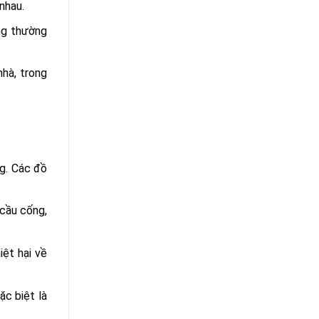
nhau.
úng thường
nhà, trong
ng. Các đồ
 cầu cống,
iệt hại về
ặc biệt là