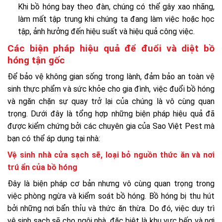
Khi bồ hóng bay theo đàn, chúng có thể gây xao nhãng,
làm mất tập trung khi chúng ta đang làm việc hoặc học
tập, ảnh hưởng đến hiệu suất và hiệu quả công việc.
Các biện pháp hiệu quả để đuổi và diệt bồ
hóng tận gốc
Để bảo vệ không gian sống trong lành, đảm bảo an toàn vệ
sinh thực phẩm và sức khỏe cho gia đình, việc đuổi bồ hóng
và ngăn chặn sự quay trở lại của chúng là vô cùng quan
trọng. Dưới đây là tổng hợp những biện pháp hiệu quả đã
được kiểm chứng bởi các chuyên gia của Sao Việt Pest mà
bạn có thể áp dụng tại nhà:
Vệ sinh nhà cửa sạch sẽ, loại bỏ nguồn thức ăn và nơi
trú ẩn của bồ hóng
Đây là biện pháp cơ bản nhưng vô cùng quan trọng trong
việc phòng ngừa và kiểm soát bồ hóng. Bồ hóng bị thu hút
bởi những nơi bẩn thỉu và thức ăn thừa. Do đó, việc duy trì
vệ sinh sạch sẽ cho ngôi nhà, đặc biệt là khu vực bếp và nơi