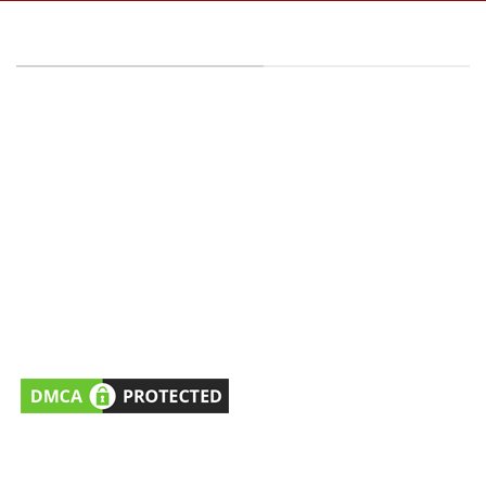
THÔNG TIN CÔNG TY
CÔNG TY TNHH KIỂM SOÁT CÔN TRÙNG SAO VIỆT -
MST: 0316395114
Địa chỉ:
15/25, Đường Thạnh Xuân 25, Khu Phố
41, Phường Thới An, HCM, VN.
Hỗ trợ dịch vụ/Đặt lịch khảo sát
: 0981477760
(Tel/Zalo)
Hỗ trợ Tư vấn kỹ thuật
: 0979251373 (Tel/Zalo)
Email:
cskh@saovietpest.com