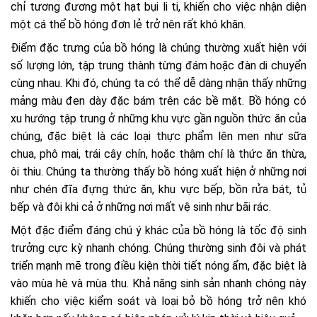
chỉ tương đương một hạt bụi li ti, khiến cho việc nhận diện
một cá thể bồ hóng đơn lẻ trở nên rất khó khăn.
Điểm đặc trưng của bồ hóng là chúng thường xuất hiện với
số lượng lớn, tập trung thành từng đám hoặc đàn di chuyển
cùng nhau. Khi đó, chúng ta có thể dễ dàng nhận thấy những
mảng màu đen dày đặc bám trên các bề mặt. Bồ hóng có
xu hướng tập trung ở những khu vực gần nguồn thức ăn của
chúng, đặc biệt là các loại thực phẩm lên men như sữa
chua, phô mai, trái cây chín, hoặc thậm chí là thức ăn thừa,
ôi thiu. Chúng ta thường thấy bồ hóng xuất hiện ở những nơi
như chén đĩa đựng thức ăn, khu vực bếp, bồn rửa bát, tủ
bếp và đôi khi cả ở những nơi mất vệ sinh như bãi rác.
Một đặc điểm đáng chú ý khác của bồ hóng là tốc độ sinh
trưởng cực kỳ nhanh chóng. Chúng thường sinh đôi và phát
triển mạnh mẽ trong điều kiện thời tiết nóng ẩm, đặc biệt là
vào mùa hè và mùa thu. Khả năng sinh sản nhanh chóng này
khiến cho việc kiểm soát và loại bỏ bồ hóng trở nên khó