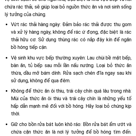
chứa rác thải, sẽ giúp loại bỏ nguồn thức ăn và nơi sinh sống
lý tưởng của chúng.
Vứt rác thải hàng ngày: Đảm bảo rác thải được thu gom
và xử lý hàng ngày, không để rác ứ đọng, đặc biệt là rác
thải hữu cơ. Sử dụng thùng rác có nắp đậy kín để ngăn
bồ hóng tiếp cận.
Vệ sinh khu vực bếp thường xuyên: Lau chùi bề mặt bếp,
bàn ăn, tủ bếp sau mỗi lần nấu nướng. Loại bỏ thức ăn
thừa, dầu mỡ bám dính. Rửa sạch chén đĩa ngay sau khi
sử dụng, không để qua đêm.
Không để thức ăn ôi thiu, trái cây chín quá lâu trong nhà:
Mùi của thức ăn ôi thiu và trái cây chín là những yếu tố
hấp dẫn mạnh mẽ đối với bồ hóng. Hãy loại bỏ chúng kịp
thời.
Giữ cho bồn rửa bát luôn khô ráo: Bồn rửa bát ẩm ướt và
chứa cặn thức ăn là nơi lý tưởng để bồ hóng tìm đến.