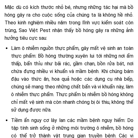
Mặc dù có kích thước nhỏ bé, nhưng những tác hại mà bồ
hóng gây ra cho cuộc sống của chúng ta là không hề nhỏ.
Theo kinh nghiệm nhiều năm trong lĩnh vực kiểm soát côn
trùng, Sao Việt Pest nhận thấy bồ hóng gây ra những ảnh
hưởng tiêu cực sau:
Làm ô nhiễm nguồn thực phẩm, gây mất vệ sinh an toàn
thực phẩm: Bồ hóng thường xuyên lui tới những nơi ẩm
thấp, bẩn thỉu như bãi rác, gầm chạn, bồn rửa bát, nơi
chứa đựng nhiều vi khuẩn và mầm bệnh. Khi chúng bám
đậu vào thức ăn, hoa quả hoặc các dụng cụ nhà bếp,
chúng sẽ mang theo những chất bẩn và vi khuẩn này, làm
ô nhiễm thực phẩm. Thực phẩm bị nhiễm bồ hóng không
chỉ mất vệ sinh mà còn nhanh chóng bị ôi thiu, không thể
sử dụng được nữa.
Tiềm ẩn nguy cơ lây lan các mầm bệnh nguy hiểm: Do
tập tính sinh sống ở những môi trường ô nhiễm, bồ hóng
có thể trở thành vật trung gian truyền bệnh. Các vi