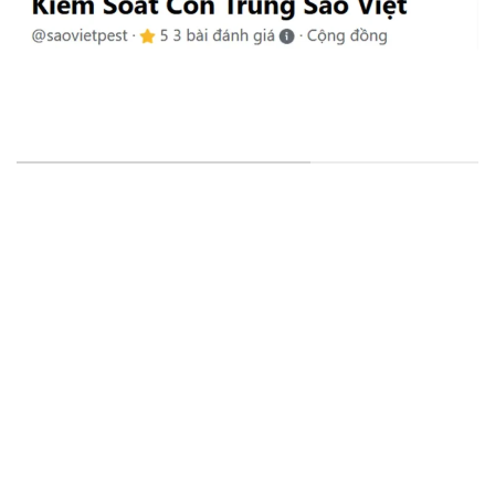
VĂN PHÒNG & CHI NHÁNH
VP Đại Diện
: 15/25, Đường Thạnh Xuân 25, Khu Phố
41, Phường Thới An, HCM, VN.
CN Cần Thơ
: D1-42 KDC Hoàng Quân, Đ. Số 32, Thường
Thạnh, Cái Răng, Cần Thơ
CN Khánh Hòa
: 51 – 53 Nguyễn Chích, P. Vĩnh Hòa, Nha
Trang, Khánh Hòa
CN Đà Nẵng:
79 Quảng Xương, Túy Loan, Xã Hòa Phong,
Huyện Hòa Vang, Đà Nẵng
CN Hà Nội:
39 khu B Học Viện CSND, Cổ Nhuế 2, Bắc Từ