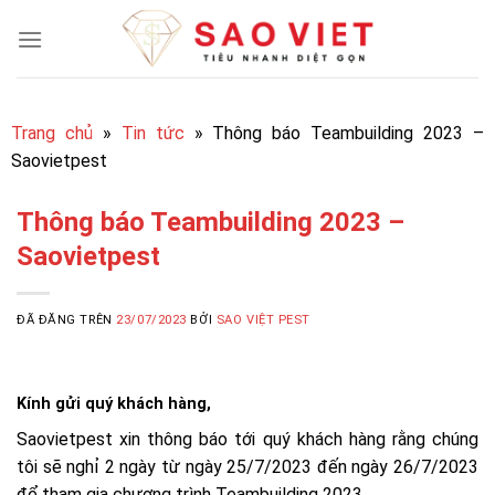
Chuyển
đến
nội
dung
Trang chủ
»
Tin tức
»
Thông báo Teambuilding 2023 –
Saovietpest
Thông báo Teambuilding 2023 –
Saovietpest
ĐÃ ĐĂNG TRÊN
23/07/2023
BỞI
SAO VIỆT PEST
Kính gửi quý khách hàng,
Saovietpest xin thông báo tới quý khách hàng rằng chúng
tôi sẽ nghỉ 2 ngày từ ngày 25/7/2023 đến ngày 26/7/2023
để tham gia chương trình Teambuilding 2023.