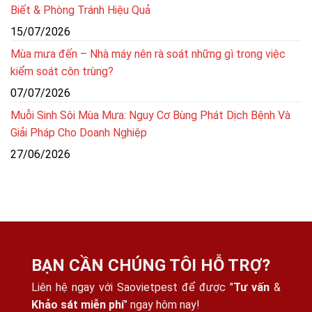
Biết & Phòng Tránh Hiệu Quả
15/07/2026
Mùa mưa đến – Nhà máy nên rà soát những gì trong việc
kiểm soát côn trùng?
07/07/2026
Muỗi Sinh Sôi Mùa Mưa: Nguy Cơ Bùng Phát Dịch Bệnh Và
Giải Pháp Cho Doanh Nghiệp
27/06/2026
BẠN CẦN CHÚNG TÔI HỖ TRỢ?
Liên hệ ngay với Saovietpest để được "
Tư vấn
&
Khảo sát miễn phí
" ngay hôm nay!