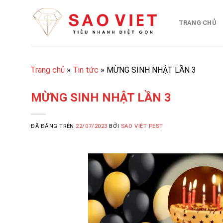
Chuyển
đến
TRANG CHỦ
nội
dung
Trang chủ
»
Tin tức
»
MỪNG SINH NHẬT LẦN 3
MỪNG SINH NHẬT LẦN 3
ĐÃ ĐĂNG TRÊN
22/07/2023
BỞI
SAO VIỆT PEST