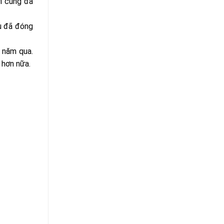
ời cũng đã
u đã đóng
3 năm qua.
 hơn nữa.