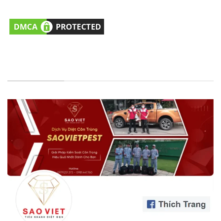
Email:
cskh@saovietpest.com
FANPAGE