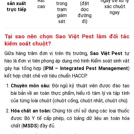
Rất
ngày để xử lý
sản xuất
trong
(đặt
cao
xác chuột
trực tiếp
trạm
dọc
ngay
giám
đường
sát
đi)
Tại sao nên chọn Sao Việt Pest làm đối tác
kiểm soát chuột?
Giữa hàng trăm đơn vị trên thị trường,
Sao Việt Pest
tự
hào là đơn vị tiên phong áp dụng mô hình Kiểm soát sinh vật
gây hại tổng hợp (
IPM – Integrated Pest Management
)
kết hợp chặt chẽ với tiêu chuẩn HACCP.
Chuyên môn sâu:
Đội ngũ kỹ thuật viên được đào tạo
bài bản về an toàn thực phẩm, hiểu rõ tâm lý và tập tính
của từng loài chuột (chuột cống, chuột nhắt, chuột chù).
Hóa chất an toàn:
Chúng tôi chỉ sử dụng các loại thuốc
được Bộ Y tế cấp phép, có bảng dữ liệu an toàn hóa
chất (
MSDS
) đầy đủ.