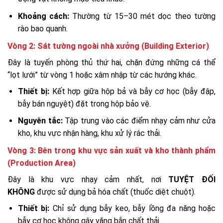
Khoảng cách:
Thường từ 15–30 mét dọc theo tường
rào bao quanh.
Vòng 2: Sát tường ngoài nhà xưởng (Building Exterior)
Đây là tuyến phòng thủ thứ hai, chặn đứng những cá thể
“lọt lưới” từ vòng 1 hoặc xâm nhập từ các hướng khác.
Thiết bị:
Kết hợp giữa hộp bả và bẫy cơ học (bẫy đập,
bẫy bán nguyệt) đặt trong hộp bảo vệ.
Nguyên tắc:
Tập trung vào các điểm nhạy cảm như cửa
kho, khu vực nhận hàng, khu xử lý rác thải.
Vòng 3: Bên trong khu vực sản xuất và kho thành phẩm
(Production Area)
Đây là khu vực nhạy cảm nhất, nơi
TUYỆT ĐỐI
KHÔNG
được sử dụng bả hóa chất (thuốc diệt chuột).
Thiết bị:
Chỉ sử dụng bẫy keo, bẫy lồng đa năng hoặc
bẫy cơ học không gây văng bắn chất thải.