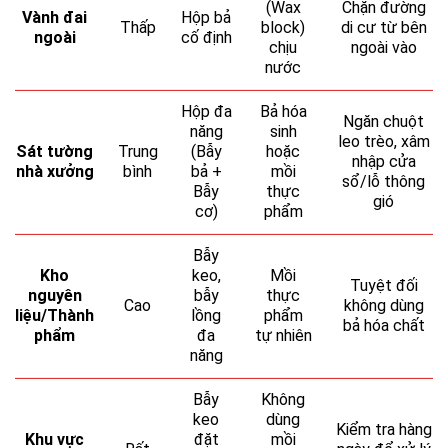
(Wax
Chặn đường
Vành đai
Hộp bả
Thấp
block)
di cư từ bên
ngoài
cố định
chịu
ngoài vào
nước
Hộp đa
Bả hóa
Ngăn chuột
năng
sinh
leo trèo, xâm
Sát tường
Trung
(Bẫy
hoặc
nhập cửa
nhà xưởng
bình
bả +
mồi
sổ/lỗ thông
Bẫy
thực
gió
cơ)
phẩm
Bẫy
Kho
keo,
Mồi
Tuyệt đối
nguyên
bẫy
thực
Cao
không dùng
liệu/Thành
lồng
phẩm
bả hóa chất
phẩm
đa
tự nhiên
năng
Bẫy
Không
keo
dùng
Kiểm tra hàng
Khu vực
đặt
mồi