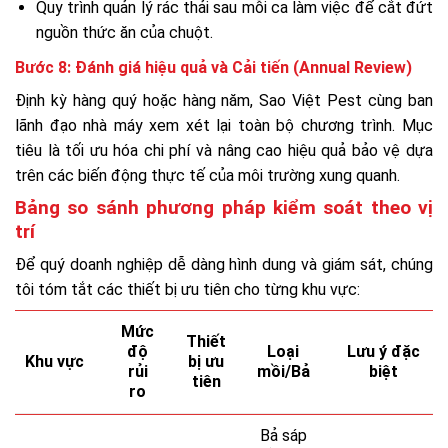
Quy trình quản lý rác thải sau mỗi ca làm việc để cắt đứt
nguồn thức ăn của chuột.
Bước 8: Đánh giá hiệu quả và Cải tiến (Annual Review)
Định kỳ hàng quý hoặc hàng năm, Sao Việt Pest cùng ban
lãnh đạo nhà máy xem xét lại toàn bộ chương trình. Mục
tiêu là tối ưu hóa chi phí và nâng cao hiệu quả bảo vệ dựa
trên các biến động thực tế của môi trường xung quanh.
Bảng so sánh phương pháp kiểm soát theo vị
trí
Để quý doanh nghiệp dễ dàng hình dung và giám sát, chúng
tôi tóm tắt các thiết bị ưu tiên cho từng khu vực:
Mức
Thiết
độ
Loại
Lưu ý đặc
Khu vực
bị ưu
rủi
mồi/Bả
biệt
tiên
ro
Bả sáp