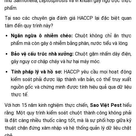
như
Salmonella
,
Leptospirosis
và vi khuẩn gây ngộ độc thực
phẩm.
Tại sao các chuyên gia đánh giá HACCP lại đặc biệt quan
tâm đến quy trình này?
Ngăn ngừa ô nhiễm chéo:
Chuột không chỉ ăn thực
phẩm mà còn gây ô nhiễm bằng phân, nước tiểu và lông.
Bảo vệ cấu trúc nhà xưởng:
Chuột gặm nhấm dây điện,
gây nguy cơ chập cháy và hư hại máy móc.
Tính pháp lý và hồ sơ:
HACCP yêu cầu mọi hoạt động
kiểm soát phải được lập thành văn bản, có thể truy xuất
nguồn gốc và chứng minh được tính hiệu quả qua dữ liệu
thực tế.
Với hơn 15 năm kinh nghiệm thực chiến,
Sao Việt Pest
hiểu
rằng: Một quy trình kiểm soát chuột thành công không phải
là đặt càng nhiều thuốc càng tốt, mà là sự phối hợp giữa kỹ
thuật chặn đứng xâm nhập và hệ thống quản lý dữ liệu chặt
chẽ.