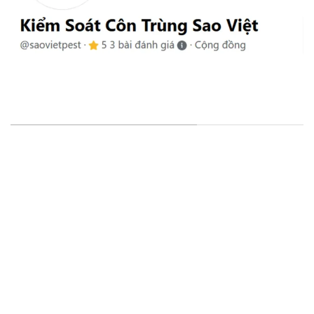
VĂN PHÒNG & CHI NHÁNH
VP Đại Diện
: 15/25, Đường Thạnh Xuân 25, Khu Phố
41, Phường Thới An, HCM, VN.
CN Cần Thơ
: D1-42 KDC Hoàng Quân, Đ. Số 32, Thường
Thạnh, Cái Răng, Cần Thơ
CN Khánh Hòa
: 51 – 53 Nguyễn Chích, P. Vĩnh Hòa, Nha
Trang, Khánh Hòa
CN Đà Nẵng:
79 Quảng Xương, Túy Loan, Xã Hòa Phong,
Huyện Hòa Vang, Đà Nẵng