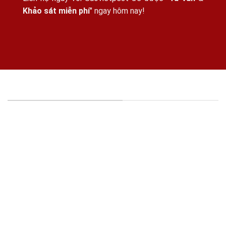
Khảo sát miễn phí
" ngay hôm nay!
THÔNG TIN CÔNG TY
CÔNG TY TNHH KIỂM SOÁT CÔN TRÙNG SAO VIỆT -
MST: 0316395114
Địa chỉ:
15/25, Đường Thạnh Xuân 25, Khu Phố
41, Phường Thới An, HCM, VN.
Hỗ trợ dịch vụ/Đặt lịch khảo sát
: 0981477760
(Tel/Zalo)
Hỗ trợ Tư vấn kỹ thuật
: 0979251373 (Tel/Zalo)