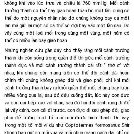
không khí vào lúc trưa và chiều là 760 mmHg. Mối cánh
trưởng thành có thể bay giao hoan toàn bộ một lần, cũng có
thể do một nguyên nhân nào đó chúng không bay cả một
lần mà giữ lại một số cá thể sẽ đợi bay vào một lần sau. Do
vậy cùng một loài mối trong cùng một vùng, một năm có
thể có nhiều lần bay giao hoan
Những nghiên cứu gần đây cho thấy rằng mối cánh trưởng
thành khi còn sống trong quần thể thì giữa mối cánh trưởng
thành đực và mối cánh trưởng thành cái rất ” thờ ơ” với
nhau, khi chúng còn mang trên cơ thể đôi cánh dài hoàn
chỉnh thì chúng không ghép đôi và giao phối, chỉ khi mối
cánh trưởng thành bay ra khỏi quần thể mối, chúng bay lượn
nhiều vòng qua lại, sau đó đậu xuống đất, lúc này con đực
và con cái tiếp xúc với nhau, sau đó hai đôi cánh rụng đi để
lại vẩy cánh, con cái đi trước, con đực đi sau ghép đôi, giao
phối đẻ trứng, một tổ mối mới được hình thành. Do vậy,
trong một tổ mối ví dụ như Coptotermes formosanus Shir
không bao giờ có mối vua và mối chúa mang cánh dài, chỉ có