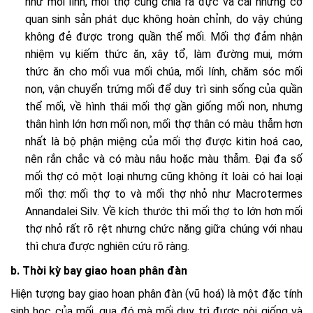
như mối lính, mối thợ cũng chia ra đực và cái nhưng cơ
quan sinh sản phát dục không hoàn chỉnh, do vậy chúng
không đẻ được trong quần thể mối. Mối thợ đảm nhận
nhiệm vụ kiếm thức ăn, xây tổ, làm đường mui, mớm
thức ăn cho mối vua mối chúa, mối lính, chăm sóc mối
non, vận chuyển trứng mối để duy trì sinh sống của quần
thể mối, về hình thái mối thợ gần giống mối non, nhưng
thân hình lớn hơn mối non, mối thợ thân có màu thẫm hơn
nhất là bộ phận miệng của mối thợ được kitin hoá cao,
nên rắn chắc và có màu nâu hoặc màu thẫm. Đại đa số
mối thợ có một loại nhưng cũng không ít loài có hai loại
mối thợ: mối thợ to và mối thợ nhỏ như Macrotermes
Annandalei Silv. Về kích thước thì mối thợ to lớn hơn mối
thợ nhỏ rất rõ rệt nhưng chức năng giữa chúng với nhau
thì chưa được nghiên cứu rõ ràng.
b. Thời kỳ bay giao hoan phân đàn
Hiện tượng bay giao hoan phân đàn (vũ hoá) là một đặc tính
sinh học của mối, qua đó mà mối duy trì được nòi giống và