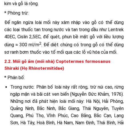
kim và gỗ lá rộng.
* Phòng trừ:
Để ngăn ngừa loài mối này xâm nhập vào gỗ có thể dùng
các loại thuốc tan trong nước và tan trong dầu như Lentrek
40EC, Cislin 2,5EC, để quét, phun bề mặt gỗ với liều lượng
2
dùng ≈ 300 ml/m
. Để diệt chúng có trong gỗ có thể dùng
sơ ranh bơm thuốc vào tổ mối qua các lỗ vũ hóa của mối.
2.2. Mối gỗ ẩm (mối nhà) Coptotermes formosanus
Shiraki (Họ Rhinotermitidae)
* Phân bố:
Trong nước: Phân bố loài này rất rộng, trừ núi cao, rừng
ngập mặn và bãi cát ven biển (Nguyễn Đức Khảm, 1976).
Những nơi đã phát hiện loài mối này: Hà Nội, Hải Phòng,
Quảng Ninh, Bắc Ninh, Bắc Giang, Thái Nguyên, Tuyên
Quang, Phú Thọ, Vĩnh Phúc, Cao Bằng, Bắc Cạn, Lạng
Sơn, Hà Tây, Hoà Bình, Hà Nam, Nam Định, Thái Bình, Hải