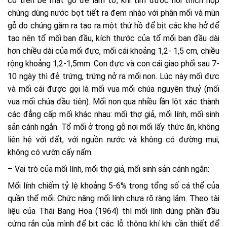
có trên bề mặt gỗ để làm tổ, khi tìm được nơi thích hợp
chúng dùng nước bọt tiết ra đem nhào với phân mối và mùn
gỗ do chúng gặm ra tạo ra một thứ hồ để bịt các khe hở để
tạo nên tổ mối ban đầu, kích thước của tổ mối ban đầu dài
hơn chiều dài của mối đực, mối cái khoảng 1,2- 1,5 cm, chiều
rộng khoảng 1,2-1,5mm. Con đực và con cái giao phối sau 7-
10 ngày thì đẻ trứng, trứng nở ra mối non. Lúc này mối đực
và mối cái được gọi là mối vua mối chúa nguyên thuỷ (mối
vua mối chúa đầu tiên). Mối non qua nhiều lần lột xác thành
các đẳng cấp mối khác nhau: mối thợ giả, mối lính, mối sinh
sản cánh ngắn. Tổ mối ở trong gỗ nơi mối lấy thức ăn, không
liên hệ với đất, với nguồn nước và không có đường mui,
không có vườn cấy nấm.
– Vai trò của mối lính, mối thợ giả, mối sinh sản cánh ngắn:
Mối lính chiếm tỷ lệ khoảng 5-6% trong tổng số cá thể của
quần thể mối. Chức năng mối lính chưa rõ ràng lắm. Theo tài
liệu của Thái Bang Hoa (1964) thì mối lính dùng phần đầu
cứng rắn của mình để bịt các lỗ thông khí khi cần thiết để