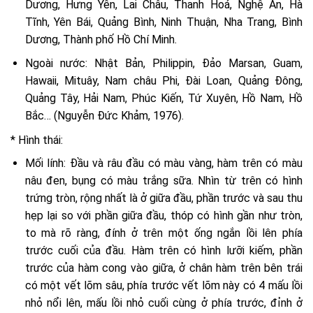
Dương, Hưng Yên, Lai Châu, Thanh Hoá, Nghệ An, Hà
Tĩnh, Yên Bái, Quảng Bình, Ninh Thuận, Nha Trang, Bình
Dương, Thành phố Hồ Chí Minh.
Ngoài nước: Nhật Bản, Philippin, Đảo Marsan, Guam,
Hawaii, Mituây, Nam châu Phi, Đài Loan, Quảng Đông,
Quảng Tây, Hải Nam, Phúc Kiến, Tứ Xuyên, Hồ Nam, Hồ
Bắc… (Nguyễn Đức Khảm, 1976).
* Hình thái:
Mối lính: Đầu và râu đầu có màu vàng, hàm trên có màu
nâu đen, bụng có màu trắng sữa. Nhìn từ trên có hình
trứng tròn, rộng nhất là ở giữa đầu, phần trước và sau thu
hẹp lại so với phần giữa đầu, thóp có hình gần như tròn,
to mà rõ ràng, đính ở trên một ống ngắn lồi lên phía
trước cuối của đầu. Hàm trên có hình lưỡi kiếm, phần
trước của hàm cong vào giữa, ở chân hàm trên bên trái
có một vết lõm sâu, phía trước vết lõm này có 4 mấu lồi
nhỏ nổi lên, mấu lồi nhỏ cuối cùng ở phía trước, đỉnh ở