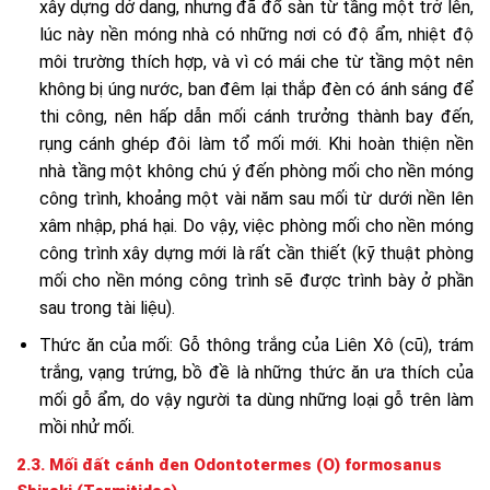
xây dựng dở dang, nhưng đã đổ sàn từ tầng một trở lên,
lúc này nền móng nhà có những nơi có độ ẩm, nhiệt độ
môi trường thích hợp, và vì có mái che từ tầng một nên
không bị úng nước, ban đêm lại thắp đèn có ánh sáng để
thi công, nên hấp dẫn mối cánh trưởng thành bay đến,
rụng cánh ghép đôi làm tổ mối mới. Khi hoàn thiện nền
nhà tầng một không chú ý đến phòng mối cho nền móng
công trình, khoảng một vài năm sau mối từ dưới nền lên
xâm nhập, phá hại. Do vậy, việc phòng mối cho nền móng
công trình xây dựng mới là rất cần thiết (kỹ thuật phòng
mối cho nền móng công trình sẽ được trình bày ở phần
sau trong tài liệu).
Thức ăn của mối: Gỗ thông trắng của Liên Xô (cũ), trám
trắng, vạng trứng, bồ đề là những thức ăn ưa thích của
mối gỗ ẩm, do vậy người ta dùng những loại gỗ trên làm
mồi nhử mối.
2.3. Mối đất cánh đen Odontotermes (O) formosanus