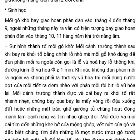
* Sinh học:
Mối gỗ khô bay giao hoan phân đàn vào tháng 4 đến tháng
9, ngoài những tháng này ra vẫn có hiện tượng bay giao hoan
phân đàn vào tháng 10, 11 hàng năm khi trời nắng ấm.
– Sự hình thành tổ mối gỗ khô: Mối cánh trưởng thành sau
khi bay ra khỏi tổ bằng chính lỗ nhỏ mà mối gỗ khô dùng để
đùn phân mối ra ngoài còn gọi là lỗ vũ hoá hay lỗ thông khí,
đường kính lỗ vũ hoá Ф ≥ 1 mm. Khi nào không đùn phân mối
ra ngoài và không phải là thời kỳ vũ hóa thì mối dùng nước
bọt của mối tiết ra đem nhào với phân mối rồi bịt lỗ vũ hóa
lại. Mối cánh trưởng thành đực và cái bay ra khỏi tổ rất
nhanh nhẹn, chúng bay qua bay lại mấy vòng rồi đậu xuống
đất hoặc những mặt bàn, ghế giường tủ, chúng hoạt động
mạnh làm cánh rụng và tìm nhau ghép đôi. Mối đực và mối
cái tìm đến những khe hở của mộng ghép, vết nứt của gỗ và
đặc biệt chúng tìm đến những lỗ mọt nước (mọt gỗ tươi)