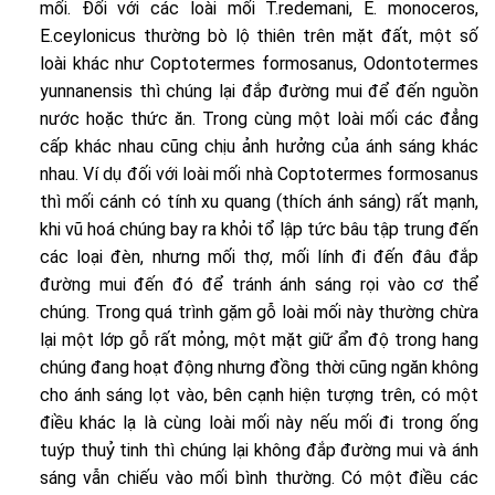
mối. Đối với các loài mối T.redemani, E. monoceros,
E.ceylonicus thường bò lộ thiên trên mặt đất, một số
loài khác như Coptotermes formosanus, Odontotermes
yunnanensis thì chúng lại đắp đường mui để đến nguồn
nước hoặc thức ăn. Trong cùng một loài mối các đẳng
cấp khác nhau cũng chịu ảnh hưởng của ánh sáng khác
nhau. Ví dụ đối với loài mối nhà Coptotermes formosanus
thì mối cánh có tính xu quang (thích ánh sáng) rất mạnh,
khi vũ hoá chúng bay ra khỏi tổ lập tức bâu tập trung đến
các loại đèn, nhưng mối thợ, mối lính đi đến đâu đắp
đường mui đến đó để tránh ánh sáng rọi vào cơ thể
chúng. Trong quá trình gặm gỗ loài mối này thường chừa
lại một lớp gỗ rất mỏng, một mặt giữ ẩm độ trong hang
chúng đang hoạt động nhưng đồng thời cũng ngăn không
cho ánh sáng lọt vào, bên cạnh hiện tượng trên, có một
điều khác lạ là cùng loài mối này nếu mối đi trong ống
tuýp thuỷ tinh thì chúng lại không đắp đường mui và ánh
sáng vẫn chiếu vào mối bình thường. Có một điều các