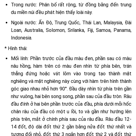
Trong nước: Phân bố rất rộng, từ đồng bằng đến trung
du miền núi đều phát hiện thấy loài này.
Ngoài nước: Ấn Độ, Trung Quốc, Thái Lan, Malaysia, Đài
Loan, Australia, Solomon, Srilanka, Fiji, Samoa, Panama,
Indonesia.
* Hình thái:
Mối lính: Phần trước của đầu màu đen, phần sau có màu
nâu hồng, hàm trên có màu đen nhìn từ phía bên, trán
thẳng đứng hoặc vát lõm vào trong tạo thành mặt
nghiêng và mặt nghiêng này cùng với hàm trên hình thành
góc giao nhau nhỏ hơn 90°. Đầu dày nhìn từ phía trên gần
như vuông, hai bên song song, phần sau của đầu tròn. Râu
đầu đính ở hai bên phần trước của đầu, phía dưới mỗi hốc
chân râu của đầu có một u lồi, to và gần như hướng lên
phía trên, mắt ở chính phía sau của râu đầu. Râu đầu 12-
14 đốt, độ dài đốt thứ 2 gần bằng nửa đốt thứ nhất và
tương đối nhỏ, đốt thứ 3 ngắn hơn đốt thứ 2 và đốt thứ