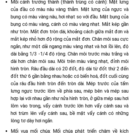
Mối cánh trưởng thành (thành trùng có cánh): Mặt lưng
của đầu có màu nâu vàng thẫm. Mặt lưng của ngực và
bụng có màu vàng nâu, hơi nhạt so với đầu. Mặt bụng của
bụng có màu vàng, cánh có màu vàng nhạt. Mắt kép gần
như tròn. Mắt đơn tròn dài, khoảng cách giữa mắt đơn và
mắt kép nhỏ hơn độ rộng của mắt đơn. Chân môi sau cực
ngắn, như một dải ngang màu vàng nhạt và hơi lồi lên, độ
dài bằng 1/3 -1/4 độ rộng. Chân môi trước màu trắng và
dài hơn chân môi sau. Môi trên màu vàng nhạt, đỉnh môi
hình tròn. Râu đầu dài có 20 đốt, độ dài từ đốt thứ 2 đến
đốt thứ 6 gần bằng nhau hoặc có biến hoá, đốt cuối cùng
của râu đầu hình tròn đến tròn dài. Mép trước của tấm
lưng ngực trước lõm về phía sau, mép bên và mép sau
hợp lại với nhau gần như nửa hình tròn, ở giữa mép sau hơi
lõm vào trong, vẩy cánh trước lớn hơn vẩy cánh sau và
hơi trùm lên vẩy cánh sau, bề mặt vẩy cánh có những
lông tơ dày hơi ngắn.
Mối vua mối chúa: Mối chúa phát triển chậm về kích