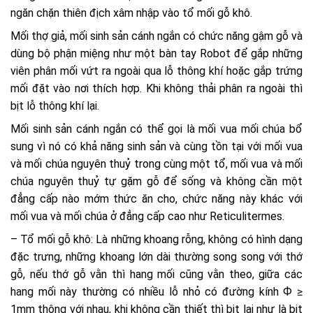
ngăn chặn thiên địch xâm nhập vào tổ mối gỗ khô.
Mối thợ giả, mối sinh sản cánh ngắn có chức năng gậm gỗ và
dùng bộ phận miệng như một bàn tay Robot để gắp những
viên phân mối vứt ra ngoài qua lỗ thông khí hoặc gắp trứng
mối đặt vào nơi thích hợp. Khi không thải phân ra ngoài thì
bịt lỗ thông khí lại.
Mối sinh sản cánh ngắn có thể gọi là mối vua mối chúa bổ
sung vì nó có khả năng sinh sản và cùng tồn tại với mối vua
và mối chúa nguyên thuỷ trong cùng một tổ, mối vua và mối
chúa nguyên thuỷ tự gặm gỗ để sống và không cần một
đẳng cấp nào mớm thức ăn cho, chức năng này khác với
mối vua và mối chúa ở đẳng cấp cao như Reticulitermes.
– Tổ mối gỗ khô: Là những khoang rỗng, không có hình dạng
đặc trưng, những khoang lớn dài thường song song với thớ
gỗ, nếu thớ gỗ vằn thì hang mối cũng vằn theo, giữa các
hang mối này thường có nhiều lỗ nhỏ có đường kính Ф ≥
1mm thông với nhau, khi không cần thiết thì bịt lại như là bịt