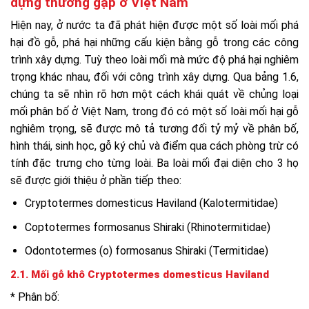
dựng thường gặp ở Việt Nam
Hiện nay, ở nước ta đã phát hiện được một số loài mối phá
hại đồ gỗ, phá hại những cấu kiện bằng gỗ trong các công
trình xây dựng. Tuỳ theo loài mối mà mức độ phá hại nghiêm
trọng khác nhau, đối với công trình xây dựng. Qua bảng 1.6,
chúng ta sẽ nhìn rõ hơn một cách khái quát về chủng loại
mối phân bố ở Việt Nam, trong đó có một số loài mối hại gỗ
nghiêm trọng, sẽ được mô tả tương đối tỷ mỷ về phân bố,
hình thái, sinh học, gỗ ký chủ và điểm qua cách phòng trừ có
tính đặc trưng cho từng loài. Ba loài mối đại diện cho 3 họ
sẽ được giới thiệu ở phần tiếp theo:
Cryptotermes domesticus Haviland (Kalotermitidae)
Coptotermes formosanus Shiraki (Rhinotermitidae)
Odontotermes (o) formosanus Shiraki (Termitidae)
2.1. Mối gỗ khô Cryptotermes domesticus Haviland
* Phân bố: