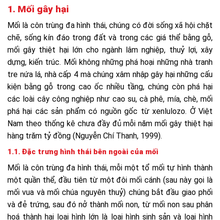
1. Mối gây hại
Mối là côn trùng đa hình thái, chúng có đời sống xã hội chặt
chẽ, sống kín đáo trong đất và trong các giá thể bằng gỗ,
mối gây thiệt hại lớn cho ngành lâm nghiệp, thuỷ lợi, xây
dựng, kiến trúc. Mối không những phá hoại những nhà tranh
tre nứa lá, nhà cấp 4 mà chúng xâm nhập gây hại những cấu
kiện bằng gỗ trong cao ốc nhiều tầng, chúng còn phá hại
các loài cây công nghiệp như cao su, cà phê, mía, chè, mối
phá hại các sản phẩm có nguồn gốc từ xenlulozo. Ở Việt
Nam theo thống kê chưa đầy đủ mỗi năm mối gây thiệt hại
hàng trăm tỷ đồng (Nguyễn Chí Thanh, 1999).
1.1. Đặc trưng hình thái bên ngoài của mối
Mối là côn trùng đa hình thái, mỗi một tổ mối tự hình thành
một quần thể, đầu tiên từ một đôi mối cánh (sau này gọi là
mối vua và mối chúa nguyên thuỷ) chúng bắt đầu giao phối
và đẻ trứng, sau đó nở thành mối non, từ mối non sau phân
hoá thành hai loại hình lớn là loại hình sinh sản và loại hình