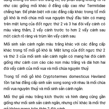
như các giống mối khác ở đẳng cấp cao như Termitidae
chẳng hạn. Để phân biệt với các đẳng cấp khác trong tổ mối
gỗ khô là mối chúa mối vua nguyên thuỷ đầu tiên có mang
trên mặt lưng của đốt ngực thứ 2 và 3 hai đôi vẩy cánh có
màu vàng thẫm, 2 vẩy cánh trước to hơn 2 vẩy cánh sau
một cách rõ ràng và trùm lên vẩy cánh sau.
Mối sinh sản cánh ngắn màu trắng khác với các đẳng cấp
khác trong tổ mối gỗ khô là: Mặt lưng của đốt ngực thứ 2
và thứ 3 của mối sinh sản cánh ngắn có mang hai đôi cánh
giống như cánh con cào cào non màu trắng và dài hơn hai
đôi vẩy cánh của mối vua và mối chúa nguyên thuỷ.
Trong tổ mối gỗ khô Cryptotermes domesticus Haviland
tồn tại hai đẳng cấp sinh sản song song với nhau là mối chúa
mối vua nguyên thuỷ và mối sinh sản cánh ngắn.
Mối thợ giả màu trắng kích thước và hình dạng cũng gần
giống như mối sinh sản cánh ngắn, nhưng chỉ khác là mối thợ
giả không mang trên thân 2 đôi cánh.