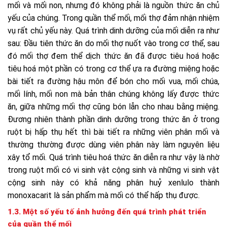
mối và mối non, nhưng đó không phải là nguồn thức ăn chủ
yếu của chúng. Trong quần thể mối, mối thợ đảm nhận nhiệm
vụ rất chủ yếu này. Quá trình dinh dưỡng của mối diễn ra như
sau: Đầu tiên thức ăn do mối thợ nuốt vào trong cơ thể, sau
đó mối thợ đem thể dịch thức ăn đã được tiêu hoá hoặc
tiêu hoá một phần có trong cơ thể ựa ra đường miệng hoặc
bài tiết ra đường hậu môn để bón cho mối vua, mối chúa,
mối lính, mối non mà bản thân chúng không lấy được thức
ăn, giữa những mối thợ cũng bón lẫn cho nhau bằng miệng.
Đương nhiên thành phần dinh dưỡng trong thức ăn ở trong
ruột bị hấp thụ hết thì bài tiết ra những viên phân mối và
thường thường được dùng viên phân này làm nguyên liệu
xây tổ mối. Quá trình tiêu hoá thức ăn diễn ra như vậy là nhờ
trong ruột mối có vi sinh vật cộng sinh và những vi sinh vật
cộng sinh này có khả năng phân huỷ xenlulo thành
monoxacarit là sản phẩm mà mối có thể hấp thụ được.
1.3. Một số yếu tố ảnh hưởng đến quá trình phát triển
của quần thể mối