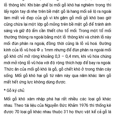
lỗ thông khí. Khi bàn ghế bị mối gỗ khô hại nghiêm trọng thì
lấy ngón tay di nhẹ trên bề mặt gỗ là hang mối sẽ lộ ra ngoài
làm mất vẻ đẹp của gỗ vì khi gặm gỗ mối gỗ khô bao giờ
cũng chừa lại một lớp gỗ mỏng trên bề mặt gỗ để tránh ánh
sáng và giữ độ ẩm cần thiết cho tổ mối. Trong một tổ mối
thường thông ra ngoài bằng một lỗ thông khí và chính lỗ này
mối đùn phân ra ngoài, đồng thời cũng là lỗ vũ hoá. Đường
kính của lỗ vũ hoá Ф ≥ 1mm nhưng để đùn phân ra ngoài mối
gỗ khô chỉ mở rộng khoảng 0,3 – 0,4 mm, khi vũ hóa chúng
mới mở rộng lỗ vũ hóa với độ rộng thích hợp để bay ra ngoài.
Thức ăn của mối gỗ khô là gỗ, gỗ chết khô ở trong thân cây
sống. Mối gỗ khô hại gỗ từ năm này qua năm khác làm gỗ
mất hết ứng lực không dùng được.
* Gỗ ký chủ:
Mối gỗ khô xâm nhập phá hại rất nhiều các loại gỗ khác
nhau. Theo tài liệu của Nguyễn Đức Khảm 1976 thì thống kê
được 70 loại gỗ khác nhau thuộc 31 họ thực vật kể cả gỗ lá