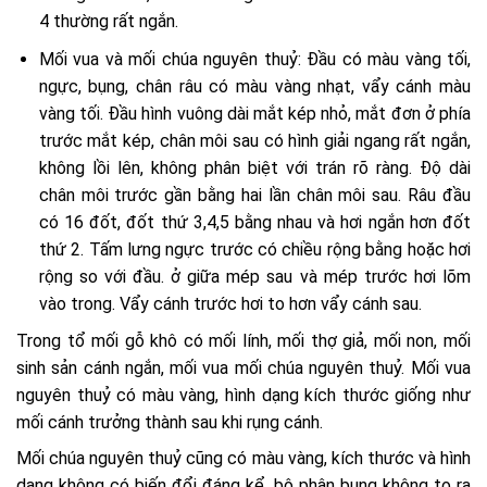
4 thường rất ngắn.
Mối vua và mối chúa nguyên thuỷ: Đầu có màu vàng tối,
ngực, bụng, chân râu có màu vàng nhạt, vẩy cánh màu
vàng tối. Đầu hình vuông dài mắt kép nhỏ, mắt đơn ở phía
trước mắt kép, chân môi sau có hình giải ngang rất ngắn,
không lồi lên, không phân biệt với trán rõ ràng. Độ dài
chân môi trước gần bằng hai lần chân môi sau. Râu đầu
có 16 đốt, đốt thứ 3,4,5 bằng nhau và hơi ngắn hơn đốt
thứ 2. Tấm lưng ngực trước có chiều rộng bằng hoặc hơi
rộng so với đầu. ở giữa mép sau và mép trước hơi lõm
vào trong. Vẩy cánh trước hơi to hơn vẩy cánh sau.
Trong tổ mối gỗ khô có mối lính, mối thợ giả, mối non, mối
sinh sản cánh ngắn, mối vua mối chúa nguyên thuỷ. Mối vua
nguyên thuỷ có màu vàng, hình dạng kích thước giống như
mối cánh trưởng thành sau khi rụng cánh.
Mối chúa nguyên thuỷ cũng có màu vàng, kích thước và hình
dạng không có biến đổi đáng kể, bộ phận bụng không to ra