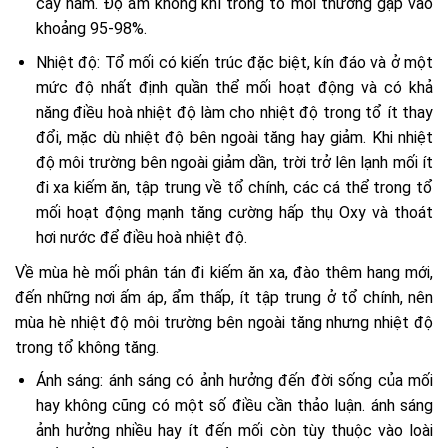
cấy nấm. Độ ẩm không khí trong tổ mối thường gặp vào
khoảng 95-98%.
Nhiệt độ: Tổ mối có kiến trúc đặc biệt, kín đáo và ở một
mức độ nhất định quần thể mối hoạt động và có khả
năng điều hoà nhiệt độ làm cho nhiệt độ trong tổ ít thay
đổi, mặc dù nhiệt độ bên ngoài tăng hay giảm. Khi nhiệt
độ môi trường bên ngoài giảm dần, trời trở lên lạnh mối ít
đi xa kiếm ăn, tập trung về tổ chính, các cá thể trong tổ
mối hoạt động mạnh tăng cường hấp thụ Oxy và thoát
hơi nước để điều hoà nhiệt độ.
Về mùa hè mối phân tán đi kiếm ăn xa, đào thêm hang mới,
đến những nơi ấm áp, ẩm thấp, ít tập trung ở tổ chính, nên
mùa hè nhiệt độ môi trường bên ngoài tăng nhưng nhiệt độ
trong tổ không tăng.
Ánh sáng: ánh sáng có ảnh hưởng đến đời sống của mối
hay không cũng có một số điều cần thảo luận. ánh sáng
ảnh hưởng nhiều hay ít đến mối còn tùy thuộc vào loài