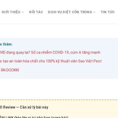
GIỚI THIỆU
ĐỐI TÁC
DỊCH VỤ DIỆT CÔN TRÙNG
TIN TỨC
m thêm:
VID đang quay lại? Số ca nhiễm COVID-19, cúm A tăng mạnh
o tạo an toàn hóa chất cho 100% kỹ thuật viên Sao Việt Pest
 ÁN DOOKKI
O Review — Cần xử lý bài này
M LINK (kéo lên vị trí phù hợp trong bài):