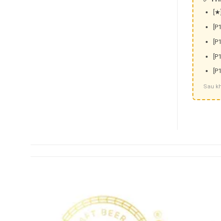
[★
[P1
[P1
[P1
[P1
Sau kh