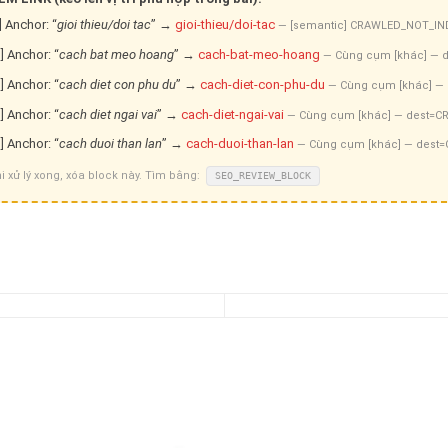
] Anchor: “
gioi thieu/doi tac
” →
gioi-thieu/doi-tac
— [semantic] CRAWLED_NOT_IN
] Anchor: “
cach bat meo hoang
” →
cach-bat-meo-hoang
— Cùng cụm [khác] — 
] Anchor: “
cach diet con phu du
” →
cach-diet-con-phu-du
— Cùng cụm [khác] —
] Anchor: “
cach diet ngai vai
” →
cach-diet-ngai-vai
— Cùng cụm [khác] — dest=
] Anchor: “
cach duoi than lan
” →
cach-duoi-than-lan
— Cùng cụm [khác] — dest
i xử lý xong, xóa block này. Tìm bằng:
SEO_REVIEW_BLOCK