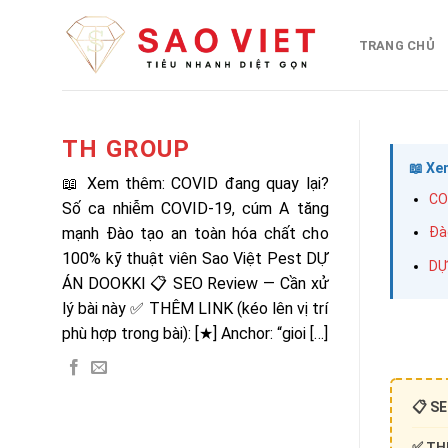
Chuyển
đến
TRANG CHỦ
nội
dung
TH GROUP
📖 Xe
📖 Xem thêm: COVID đang quay lại?
CO
Số ca nhiễm COVID-19, cúm A tăng
mạnh Đào tạo an toàn hóa chất cho
Đà
100% kỹ thuật viên Sao Việt Pest DỰ
DỰ
ÁN DOOKKI 📋 SEO Review — Cần xử
lý bài này ✅ THÊM LINK (kéo lên vị trí
phù hợp trong bài): [★] Anchor: “gioi […]
📋 SE
✅ THÊ