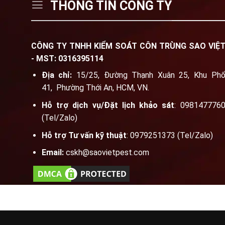
THÔNG TIN CÔNG TY
CÔNG TY TNHH KIỂM SOÁT CÔN TRÙNG SAO VIỆ
- MST: 0316395114
Địa chỉ:
15/25, Đường Thạnh Xuân 25, Khu Ph
41, Phường Thới An, HCM, VN.
Hỗ trợ dịch vụ/Đặt lịch khảo sát
: 098147776
(Tel/Zalo)
Hỗ trợ Tư vấn kỹ thuật
: 0979251373 (Tel/Zalo)
Email:
cskh@saovietpest.com