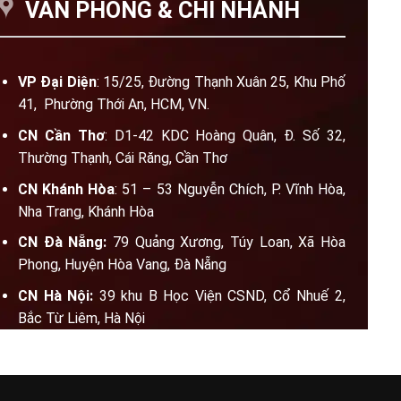
VĂN PHÒNG & CHI NHÁNH
VP Đại Diện
: 15/25, Đường Thạnh Xuân 25, Khu Phố
41, Phường Thới An, HCM, VN.
CN Cần Thơ
: D1-42 KDC Hoàng Quân, Đ. Số 32,
Thường Thạnh, Cái Răng, Cần Thơ
CN Khánh Hòa
: 51 – 53 Nguyễn Chích, P. Vĩnh Hòa,
Nha Trang, Khánh Hòa
CN Đà Nẵng:
79 Quảng Xương, Túy Loan, Xã Hòa
Phong, Huyện Hòa Vang, Đà Nẵng
CN Hà Nội:
39 khu B Học Viện CSND, Cổ Nhuế 2,
Bắc Từ Liêm, Hà Nội