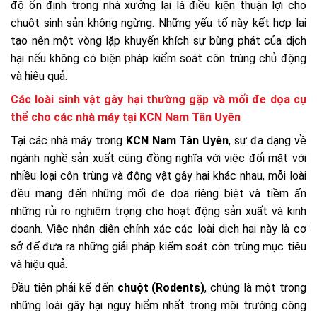
độ ổn định trong nhà xưởng lại là điều kiện thuận lợi cho
chuột sinh sản không ngừng. Những yếu tố này kết hợp lại
tạo nên một vòng lặp khuyến khích sự bùng phát của dịch
hại nếu không có biện pháp kiểm soát côn trùng chủ động
và hiệu quả.
Các loài sinh vật gây hại thường gặp và mối đe dọa cụ
thể cho các nhà máy tại KCN Nam Tân Uyên
Tại các nhà máy trong
KCN Nam Tân Uyên
, sự đa dạng về
ngành nghề sản xuất cũng đồng nghĩa với việc đối mặt với
nhiều loại côn trùng và động vật gây hại khác nhau, mỗi loài
đều mang đến những mối đe dọa riêng biệt và tiềm ẩn
những rủi ro nghiêm trọng cho hoạt động sản xuất và kinh
doanh. Việc nhận diện chính xác các loài dịch hại này là cơ
sở để đưa ra những giải pháp kiểm soát côn trùng mục tiêu
và hiệu quả.
Đầu tiên phải kể đến
chuột (Rodents)
, chúng là một trong
những loài gây hại nguy hiểm nhất trong môi trường công