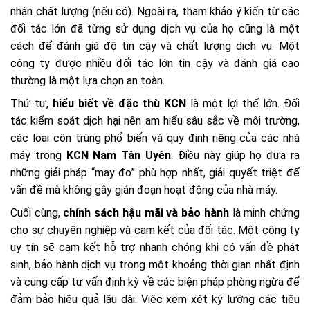
nhận chất lượng (nếu có). Ngoài ra, tham khảo ý kiến từ các
đối tác lớn đã từng sử dụng dịch vụ của họ cũng là một
cách để đánh giá độ tin cậy và chất lượng dịch vụ. Một
công ty được nhiều đối tác lớn tin cậy và đánh giá cao
thường là một lựa chọn an toàn.
Thứ tư,
hiểu biết về đặc thù KCN
là một lợi thế lớn. Đối
tác kiểm soát dịch hại nên am hiểu sâu sắc về môi trường,
các loại côn trùng phổ biến và quy định riêng của các nhà
máy trong
KCN Nam Tân Uyên
. Điều này giúp họ đưa ra
những giải pháp “may đo” phù hợp nhất, giải quyết triệt để
vấn đề mà không gây gián đoạn hoạt động của nhà máy.
Cuối cùng,
chính sách hậu mãi và bảo hành
là minh chứng
cho sự chuyên nghiệp và cam kết của đối tác. Một công ty
uy tín sẽ cam kết hỗ trợ nhanh chóng khi có vấn đề phát
sinh, bảo hành dịch vụ trong một khoảng thời gian nhất định
và cung cấp tư vấn định kỳ về các biện pháp phòng ngừa để
đảm bảo hiệu quả lâu dài. Việc xem xét kỹ lưỡng các tiêu