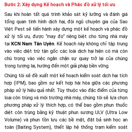
Bước 2: Xây dựng Kế hoạch và Phác đồ xử lý tối ưu
Sau khi hoàn tất quá trình khảo sát kỹ lưỡng và đánh giá
tổng quan tình hình dịch hại, đội ngũ chuyên gia của Sao
Việt Pest sẽ tiến hành xây dựng một kế hoạch và phác đồ
xử lý tối ưu, được “may đo” riêng biệt cho từng nhà máy
tại
KCN Nam Tân Uyên
. Kế hoạch này không chỉ tập trung
vào việc diệt trừ tận gốc các loài dịch hại hiện có mà còn
chú trọng vào việc ngăn chặn sự quay trở lại của chúng
trong tương lai, hướng đến một giải pháp bền vững.
Chúng tôi sẽ đề xuất một kế hoạch kiểm soát dịch hại tích
hợp (IPM), bao gồm sự kết hợp hài hòa giữa các phương
pháp xử lý hiệu quả nhất. Tùy thuộc vào đặc điểm của từng
loại côn trùng và môi trường nhà máy, chúng tôi sẽ lựa chọn
phương pháp xử lý thích hợp, có thể bao gồm phun thuốc
diệt côn trùng bằng kỹ thuật phun sương ULV (Ultra Low
Volume) và phun tồn lưu các bề mặt, đặt bả sinh học an
toàn (Baiting System), thiết lập hệ thống trạm kiểm soát