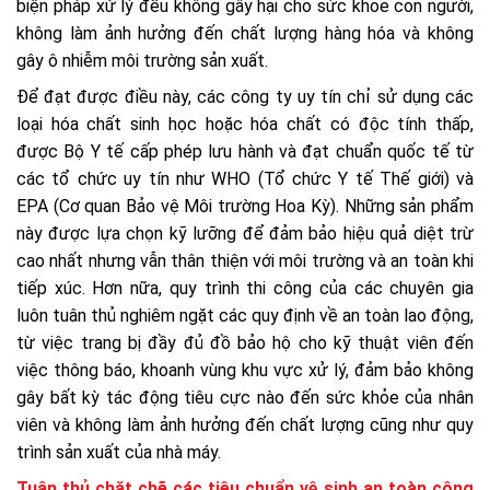
biện pháp xử lý đều không gây hại cho sức khỏe con người,
không làm ảnh hưởng đến chất lượng hàng hóa và không
gây ô nhiễm môi trường sản xuất.
Để đạt được điều này, các công ty uy tín chỉ sử dụng các
loại hóa chất sinh học hoặc hóa chất có độc tính thấp,
được Bộ Y tế cấp phép lưu hành và đạt chuẩn quốc tế từ
các tổ chức uy tín như WHO (Tổ chức Y tế Thế giới) và
EPA (Cơ quan Bảo vệ Môi trường Hoa Kỳ). Những sản phẩm
này được lựa chọn kỹ lưỡng để đảm bảo hiệu quả diệt trừ
cao nhất nhưng vẫn thân thiện với môi trường và an toàn khi
tiếp xúc. Hơn nữa, quy trình thi công của các chuyên gia
luôn tuân thủ nghiêm ngặt các quy định về an toàn lao động,
từ việc trang bị đầy đủ đồ bảo hộ cho kỹ thuật viên đến
việc thông báo, khoanh vùng khu vực xử lý, đảm bảo không
gây bất kỳ tác động tiêu cực nào đến sức khỏe của nhân
viên và không làm ảnh hưởng đến chất lượng cũng như quy
trình sản xuất của nhà máy.
Tuân thủ chặt chẽ các tiêu chuẩn vệ sinh an toàn công