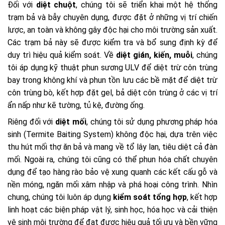
Đối với
diệt chuột
, chúng tôi sẽ triển khai một hệ thống
trạm bả và bẫy chuyên dụng, được đặt ở những vị trí chiến
lược, an toàn và không gây độc hại cho môi trường sản xuất.
Các trạm bả này sẽ được kiểm tra và bổ sung định kỳ để
duy trì hiệu quả kiểm soát. Về
diệt gián, kiến, muỗi
, chúng
tôi áp dụng kỹ thuật phun sương ULV để diệt trừ côn trùng
bay trong không khí và phun tồn lưu các bề mặt để diệt trừ
côn trùng bò, kết hợp đặt gel, bả diệt côn trùng ở các vị trí
ẩn nấp như kẽ tường, tủ kệ, đường ống.
Riêng đối với
diệt mối
, chúng tôi sử dụng phương pháp hóa
sinh (Termite Baiting System) không độc hại, dựa trên việc
thu hút mối thợ ăn bả và mang về tổ lây lan, tiêu diệt cả đàn
mối. Ngoài ra, chúng tôi cũng có thể phun hóa chất chuyên
dụng để tạo hàng rào bảo vệ xung quanh các kết cấu gỗ và
nền móng, ngăn mối xâm nhập và phá hoại công trình. Nhìn
chung, chúng tôi luôn áp dụng
kiểm soát tổng hợp
, kết hợp
linh hoạt các biện pháp vật lý, sinh học, hóa học và cải thiện
vệ sinh môi trường để đạt được hiệu quả tối ưu và bền vững