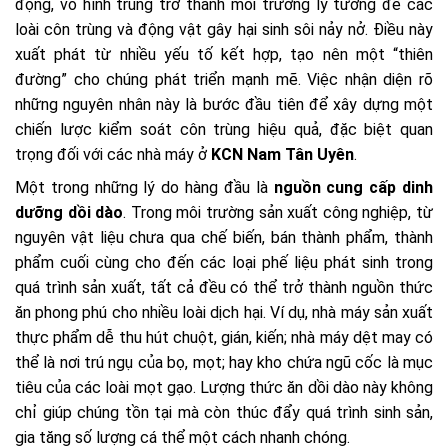
động, vô hình trung trở thành môi trường lý tưởng để các
loài côn trùng và động vật gây hại sinh sôi nảy nở. Điều này
xuất phát từ nhiều yếu tố kết hợp, tạo nên một “thiên
đường” cho chúng phát triển mạnh mẽ. Việc nhận diện rõ
những nguyên nhân này là bước đầu tiên để xây dựng một
chiến lược kiểm soát côn trùng hiệu quả, đặc biệt quan
trọng đối với các nhà máy ở
KCN Nam Tân Uyên
.
Một trong những lý do hàng đầu là
nguồn cung cấp dinh
dưỡng dồi dào
. Trong môi trường sản xuất công nghiệp, từ
nguyên vật liệu chưa qua chế biến, bán thành phẩm, thành
phẩm cuối cùng cho đến các loại phế liệu phát sinh trong
quá trình sản xuất, tất cả đều có thể trở thành nguồn thức
ăn phong phú cho nhiều loài dịch hại. Ví dụ, nhà máy sản xuất
thực phẩm dễ thu hút chuột, gián, kiến; nhà máy dệt may có
thể là nơi trú ngụ của bọ, mọt; hay kho chứa ngũ cốc là mục
tiêu của các loài mọt gạo. Lượng thức ăn dồi dào này không
chỉ giúp chúng tồn tại mà còn thúc đẩy quá trình sinh sản,
gia tăng số lượng cá thể một cách nhanh chóng.