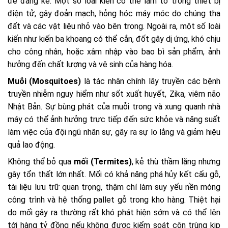
đề đáng kể. Một số loài kiến có thể làm tổ trong thiết bị
điện tử, gây đoản mạch, hỏng hóc máy móc do chúng tha
đất và các vật liệu nhỏ vào bên trong. Ngoài ra, một số loài
kiến như kiến ba khoang có thể cắn, đốt gây dị ứng, khó chịu
cho công nhân, hoặc xâm nhập vào bao bì sản phẩm, ảnh
hưởng đến chất lượng và vệ sinh của hàng hóa.
Muỗi (Mosquitoes)
là tác nhân chính lây truyền các bệnh
truyền nhiễm nguy hiểm như sốt xuất huyết, Zika, viêm não
Nhật Bản. Sự bùng phát của muỗi trong và xung quanh nhà
máy có thể ảnh hưởng trực tiếp đến sức khỏe và năng suất
làm việc của đội ngũ nhân sự, gây ra sự lo lắng và giảm hiệu
quả lao động.
Không thể bỏ qua
mối (Termites)
, kẻ thù thầm lặng nhưng
gây tổn thất lớn nhất. Mối có khả năng phá hủy kết cấu gỗ,
tài liệu lưu trữ quan trọng, thậm chí làm suy yếu nền móng
công trình và hệ thống pallet gỗ trong kho hàng. Thiệt hại
do mối gây ra thường rất khó phát hiện sớm và có thể lên
tới hàng tỷ đồng nếu không được kiểm soát côn trùng kịp