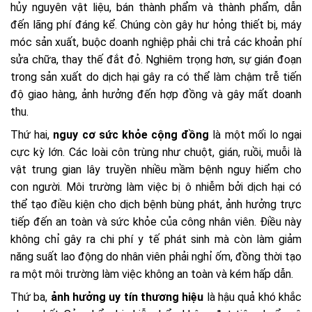
hủy nguyên vật liệu, bán thành phẩm và thành phẩm, dẫn
đến lãng phí đáng kể. Chúng còn gây hư hỏng thiết bị, máy
móc sản xuất, buộc doanh nghiệp phải chi trả các khoản phí
sửa chữa, thay thế đắt đỏ. Nghiêm trọng hơn, sự gián đoạn
trong sản xuất do dịch hại gây ra có thể làm chậm trễ tiến
độ giao hàng, ảnh hưởng đến hợp đồng và gây mất doanh
thu.
Thứ hai,
nguy cơ sức khỏe cộng đồng
là một mối lo ngại
cực kỳ lớn. Các loài côn trùng như chuột, gián, ruồi, muỗi là
vật trung gian lây truyền nhiều mầm bệnh nguy hiểm cho
con người. Môi trường làm việc bị ô nhiễm bởi dịch hại có
thể tạo điều kiện cho dịch bệnh bùng phát, ảnh hưởng trực
tiếp đến an toàn và sức khỏe của công nhân viên. Điều này
không chỉ gây ra chi phí y tế phát sinh mà còn làm giảm
năng suất lao động do nhân viên phải nghỉ ốm, đồng thời tạo
ra một môi trường làm việc không an toàn và kém hấp dẫn.
Thứ ba,
ảnh hưởng uy tín thương hiệu
là hậu quả khó khắc