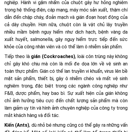
nghiệp. Hành vi gặm nhấm của chuột gây hư hỏng nghiêm
trọng hệ thống điện, cáp mạng, máy móc sản xuất, thậm chí
dẫn đến chập cháy, đoản mạch và gián đoạn hoạt động của
cả dây chuyền. Hơn nữa, chuột còn là vật chủ lây truyền
nhiều mầm bệnh nguy hiểm như dịch hạch, bệnh vàng da
xuất huyết, salmonella, gây nguy hiểm trực tiếp đến sức
khỏe của công nhân viên và có thể làm ô nhiễm sản phẩm.
Tiếp theo là
gián (Cockroaches)
, loài côn trùng này không
chỉ gây khó chịu mà còn là mối đe dọa lớn về vệ sinh an
toàn thực phẩm. Gián có thể lan truyền vi khuẩn, virus lên bề
mặt sản phẩm, thiết bị, gây ô nhiễm chéo và mất vệ sinh
nghiêm trọng, đặc biệt trong các ngành công nghiệp như
F&B, dược phẩm, hay bao bì. Sự xuất hiện của gián không
chỉ ảnh hưởng tiêu cực đến chất lượng sản phẩm mà còn
làm giảm uy tín và hình ảnh chuyên nghiệp của công ty trong
mắt khách hàng và đối tác.
Kiến (Ants)
, dù nhỏ bé nhưng cũng có thể gây ra những vấn