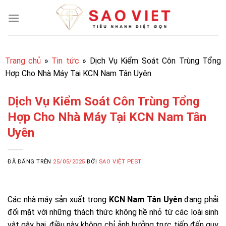
Chuyển
đến
nội
dung
Trang chủ
»
Tin tức
»
Dịch Vụ Kiểm Soát Côn Trùng Tổng
Hợp Cho Nhà Máy Tại KCN Nam Tân Uyên
Dịch Vụ Kiểm Soát Côn Trùng Tổng
Hợp Cho Nhà Máy Tại KCN Nam Tân
Uyên
ĐÃ ĐĂNG TRÊN
25/05/2025
BỞI
SAO VIỆT PEST
Các nhà máy sản xuất trong
KCN Nam Tân Uyên
đang phải
đối mặt với những thách thức không hề nhỏ từ các loài sinh
vật gây hại, điều này không chỉ ảnh hưởng trực tiếp đến quy