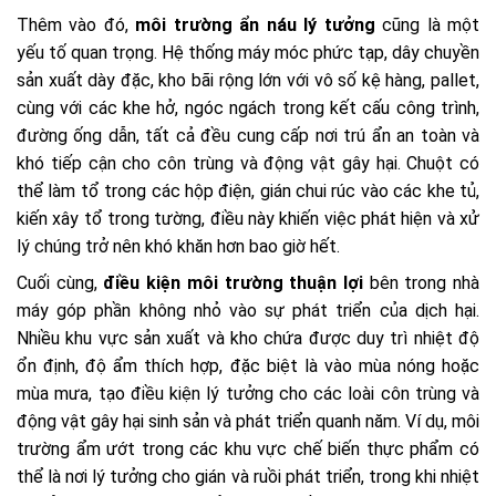
Thêm vào đó,
môi trường ẩn náu lý tưởng
cũng là một
yếu tố quan trọng. Hệ thống máy móc phức tạp, dây chuyền
sản xuất dày đặc, kho bãi rộng lớn với vô số kệ hàng, pallet,
cùng với các khe hở, ngóc ngách trong kết cấu công trình,
đường ống dẫn, tất cả đều cung cấp nơi trú ẩn an toàn và
khó tiếp cận cho côn trùng và động vật gây hại. Chuột có
thể làm tổ trong các hộp điện, gián chui rúc vào các khe tủ,
kiến xây tổ trong tường, điều này khiến việc phát hiện và xử
lý chúng trở nên khó khăn hơn bao giờ hết.
Cuối cùng,
điều kiện môi trường thuận lợi
bên trong nhà
máy góp phần không nhỏ vào sự phát triển của dịch hại.
Nhiều khu vực sản xuất và kho chứa được duy trì nhiệt độ
ổn định, độ ẩm thích hợp, đặc biệt là vào mùa nóng hoặc
mùa mưa, tạo điều kiện lý tưởng cho các loài côn trùng và
động vật gây hại sinh sản và phát triển quanh năm. Ví dụ, môi
trường ẩm ướt trong các khu vực chế biến thực phẩm có
thể là nơi lý tưởng cho gián và ruồi phát triển, trong khi nhiệt