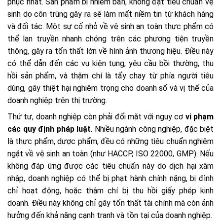
phục nhất. Sản phẩm bị nhiễm bẩn, không đạt tiêu chuẩn vệ
sinh do côn trùng gây ra sẽ làm mất niềm tin từ khách hàng
và đối tác. Một sự cố nhỏ về vệ sinh an toàn thực phẩm có
thể lan truyền nhanh chóng trên các phương tiện truyền
thông, gây ra tổn thất lớn về hình ảnh thương hiệu. Điều này
có thể dẫn đến các vụ kiện tụng, yêu cầu bồi thường, thu
hồi sản phẩm, và thậm chí là tẩy chay từ phía người tiêu
dùng, gây thiệt hại nghiêm trọng cho doanh số và vị thế của
doanh nghiệp trên thị trường.
Thứ tư, doanh nghiệp còn phải đối mặt với nguy cơ
vi phạm
các quy định pháp luật
. Nhiều ngành công nghiệp, đặc biệt
là thực phẩm, dược phẩm, đều có những tiêu chuẩn nghiêm
ngặt về vệ sinh an toàn (như HACCP, ISO 22000, GMP). Nếu
không đáp ứng được các tiêu chuẩn này do dịch hại xâm
nhập, doanh nghiệp có thể bị phạt hành chính nặng, bị đình
chỉ hoạt động, hoặc thậm chí bị thu hồi giấy phép kinh
doanh. Điều này không chỉ gây tổn thất tài chính mà còn ảnh
hưởng đến khả năng cạnh tranh và tồn tại của doanh nghiệp.