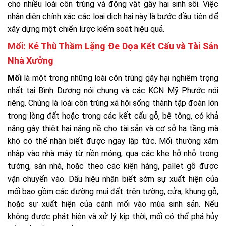
cho nhiều loài côn trùng và động vật gây hại sinh sôi. Việc
nhận diện chính xác các loại dịch hại này là bước đầu tiên để
xây dựng một chiến lược kiểm soát hiệu quả.
Mối: Kẻ Thù Thầm Lặng Đe Dọa Kết Cấu và Tài Sản
Nhà Xưởng
Mối
là một trong những loài côn trùng gây hại nghiêm trọng
nhất tại Bình Dương nói chung và các KCN Mỹ Phước nói
riêng. Chúng là loài côn trùng xã hội sống thành tập đoàn lớn
trong lòng đất hoặc trong các kết cấu gỗ, bê tông, có khả
năng gây thiệt hại nặng nề cho tài sản và cơ sở hạ tầng mà
khó có thể nhận biết được ngay lập tức. Mối thường xâm
nhập vào nhà máy từ nền móng, qua các khe hở nhỏ trong
tường, sàn nhà, hoặc theo các kiện hàng, pallet gỗ được
vận chuyển vào. Dấu hiệu nhận biết sớm sự xuất hiện của
mối bao gồm các đường mui đất trên tường, cửa, khung gỗ,
hoặc sự xuất hiện của cánh mối vào mùa sinh sản. Nếu
không được phát hiện và xử lý kịp thời, mối có thể phá hủy