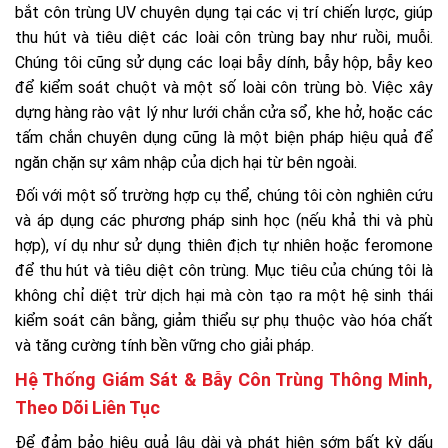
bắt côn trùng UV chuyên dụng tại các vị trí chiến lược, giúp
thu hút và tiêu diệt các loài côn trùng bay như ruồi, muỗi.
Chúng tôi cũng sử dụng các loại bẫy dính, bẫy hộp, bẫy keo
để kiểm soát chuột và một số loài côn trùng bò. Việc xây
dựng hàng rào vật lý như lưới chắn cửa sổ, khe hở, hoặc các
tấm chắn chuyên dụng cũng là một biện pháp hiệu quả để
ngăn chặn sự xâm nhập của dịch hại từ bên ngoài.
Đối với một số trường hợp cụ thể, chúng tôi còn nghiên cứu
và áp dụng các phương pháp sinh học (nếu khả thi và phù
hợp), ví dụ như sử dụng thiên địch tự nhiên hoặc feromone
để thu hút và tiêu diệt côn trùng. Mục tiêu của chúng tôi là
không chỉ diệt trừ dịch hại mà còn tạo ra một hệ sinh thái
kiểm soát cân bằng, giảm thiểu sự phụ thuộc vào hóa chất
và tăng cường tính bền vững cho giải pháp.
Hệ Thống Giám Sát & Bẫy Côn Trùng Thông Minh,
Theo Dõi Liên Tục
Để đảm bảo hiệu quả lâu dài và phát hiện sớm bất kỳ dấu