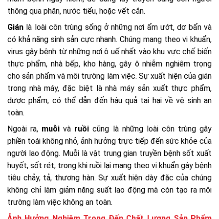
thông qua phân, nước tiểu, hoặc vết cắn.
Gián
là loài côn trùng sống ở những nơi ẩm ướt, dơ bẩn và
có khả năng sinh sản cực nhanh. Chúng mang theo vi khuẩn,
virus gây bệnh từ những nơi ô uế nhất vào khu vực chế biến
thực phẩm, nhà bếp, kho hàng, gây ô nhiễm nghiêm trọng
cho sản phẩm và môi trường làm việc. Sự xuất hiện của gián
trong nhà máy, đặc biệt là nhà máy sản xuất thực phẩm,
dược phẩm, có thể dẫn đến hậu quả tai hại về vệ sinh an
toàn.
Ngoài ra,
muỗi
và
ruồi
cũng là những loài côn trùng gây
phiền toái không nhỏ, ảnh hưởng trực tiếp đến sức khỏe của
người lao động. Muỗi là vật trung gian truyền bệnh sốt xuất
huyết, sốt rét, trong khi ruồi lại mang theo vi khuẩn gây bệnh
tiêu chảy, tả, thương hàn. Sự xuất hiện dày đặc của chúng
không chỉ làm giảm năng suất lao động mà còn tạo ra môi
trường làm việc không an toàn.
Ảnh Hưởng Nghiêm Trọng Đến Chất Lượng Sản Phẩm