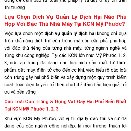
đáng để đảm bảo sự tuân thủ pháp lý và duy trì uy tín trên
thị trường.
Lựa Chọn Dịch Vụ Quản Lý Dịch Hại Nào Phù
Hợp Với Đặc Thù Nhà Máy Tại KCN Mỹ Phước?
Việc lựa chọn một
dịch vụ quản lý dịch hại
không chỉ dựa
trên khả năng diệt trừ côn trùng mà còn cần phải phù hợp
với đặc thù riêng của từng nhà máy, từng ngành nghề và
từng khu công nghiệp. Tại các KCN lớn như Mỹ Phước 1, 2,
3, nơi tập trung đa dạng các loại hình sản xuất từ thực
phẩm, dệt may, điện tử cho đến cơ khí, việc hiểu rõ các loài
côn trùng gây hại phổ biến và xây dựng một quy trình kiểm
soát toàn diện là yếu tố then chốt để đảm bảo hiệu quả tối
ưu và bền vững.
Các Loài Côn Trùng & Động Vật Gây Hại Phổ Biến Nhất
Tại KCN Mỹ Phước 1, 2, 3
Khu vực KCN Mỹ Phước, với vị trí địa lý đặc thù và sự đa
dạng của các ngành công nghiệp, là môi trường thuận lợi