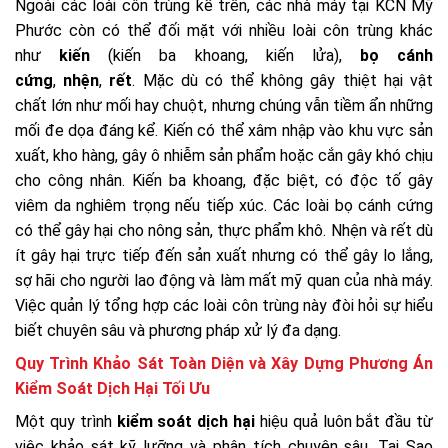
Ngoài các loài côn trùng kể trên, các nhà máy tại KCN Mỹ
Phước còn có thể đối mặt với nhiều loài côn trùng khác
như
kiến
(kiến ba khoang, kiến lửa),
bọ cánh
cứng
,
nhện
,
rết
. Mặc dù có thể không gây thiệt hại vật
chất lớn như mối hay chuột, nhưng chúng vẫn tiềm ẩn những
mối đe dọa đáng kể. Kiến có thể xâm nhập vào khu vực sản
xuất, kho hàng, gây ô nhiễm sản phẩm hoặc cắn gây khó chịu
cho công nhân. Kiến ba khoang, đặc biệt, có độc tố gây
viêm da nghiêm trọng nếu tiếp xúc. Các loài bọ cánh cứng
có thể gây hại cho nông sản, thực phẩm khô. Nhện và rết dù
ít gây hại trực tiếp đến sản xuất nhưng có thể gây lo lắng,
sợ hãi cho người lao động và làm mất mỹ quan của nhà máy.
Việc quản lý tổng hợp các loài côn trùng này đòi hỏi sự hiểu
biết chuyên sâu và phương pháp xử lý đa dạng.
Quy Trình Khảo Sát Toàn Diện và Xây Dựng Phương Án
Kiểm Soát Dịch Hại Tối Ưu
Một quy trình
kiểm soát dịch hại
hiệu quả luôn bắt đầu từ
việc khảo sát kỹ lưỡng và phân tích chuyên sâu. Tại Sao