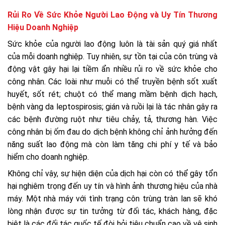
Rủi Ro Về Sức Khỏe Người Lao Động và Uy Tín Thương
Hiệu Doanh Nghiệp
Sức khỏe của người lao động luôn là tài sản quý giá nhất
của mỗi doanh nghiệp. Tuy nhiên, sự tồn tại của côn trùng và
động vật gây hại lại tiềm ẩn nhiều rủi ro về sức khỏe cho
công nhân. Các loài như muỗi có thể truyền bệnh sốt xuất
huyết, sốt rét; chuột có thể mang mầm bệnh dịch hạch,
bệnh vàng da leptospirosis; gián và ruồi lại là tác nhân gây ra
các bệnh đường ruột như tiêu chảy, tả, thương hàn. Việc
công nhân bị ốm đau do dịch bệnh không chỉ ảnh hưởng đến
năng suất lao động mà còn làm tăng chi phí y tế và bảo
hiểm cho doanh nghiệp.
Không chỉ vậy, sự hiện diện của dịch hại còn có thể gây tổn
hại nghiêm trọng đến uy tín và hình ảnh thương hiệu của nhà
máy. Một nhà máy với tình trạng côn trùng tràn lan sẽ khó
lòng nhận được sự tin tưởng từ đối tác, khách hàng, đặc
biệt là các đối tác quốc tế đòi hỏi tiêu chuẩn cao về vệ sinh