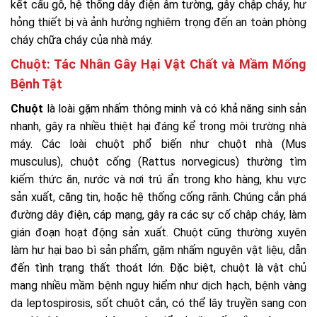
kết cấu gỗ, hệ thống dây điện âm tường, gây chập cháy, hư
hỏng thiết bị và ảnh hưởng nghiêm trọng đến an toàn phòng
cháy chữa cháy của nhà máy.
Chuột: Tác Nhân Gây Hại Vật Chất và Mầm Mống
Bệnh Tật
Chuột
là loài gặm nhấm thông minh và có khả năng sinh sản
nhanh, gây ra nhiều thiệt hại đáng kể trong môi trường nhà
máy. Các loài chuột phổ biến như chuột nhà (Mus
musculus), chuột cống (Rattus norvegicus) thường tìm
kiếm thức ăn, nước và nơi trú ẩn trong kho hàng, khu vực
sản xuất, căng tin, hoặc hệ thống cống rãnh. Chúng cắn phá
đường dây điện, cáp mạng, gây ra các sự cố chập cháy, làm
gián đoạn hoạt động sản xuất. Chuột cũng thường xuyên
làm hư hại bao bì sản phẩm, gặm nhấm nguyên vật liệu, dẫn
đến tình trạng thất thoát lớn. Đặc biệt, chuột là vật chủ
mang nhiều mầm bệnh nguy hiểm như dịch hạch, bệnh vàng
da leptospirosis, sốt chuột cắn, có thể lây truyền sang con