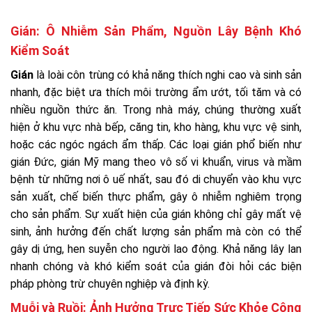
Gián: Ô Nhiễm Sản Phẩm, Nguồn Lây Bệnh Khó
Kiểm Soát
Gián
là loài côn trùng có khả năng thích nghi cao và sinh sản
nhanh, đặc biệt ưa thích môi trường ẩm ướt, tối tăm và có
nhiều nguồn thức ăn. Trong nhà máy, chúng thường xuất
hiện ở khu vực nhà bếp, căng tin, kho hàng, khu vực vệ sinh,
hoặc các ngóc ngách ẩm thấp. Các loại gián phổ biến như
gián Đức, gián Mỹ mang theo vô số vi khuẩn, virus và mầm
bệnh từ những nơi ô uế nhất, sau đó di chuyển vào khu vực
sản xuất, chế biến thực phẩm, gây ô nhiễm nghiêm trọng
cho sản phẩm. Sự xuất hiện của gián không chỉ gây mất vệ
sinh, ảnh hưởng đến chất lượng sản phẩm mà còn có thể
gây dị ứng, hen suyễn cho người lao động. Khả năng lây lan
nhanh chóng và khó kiểm soát của gián đòi hỏi các biện
pháp phòng trừ chuyên nghiệp và định kỳ.
Muỗi và Ruồi: Ảnh Hưởng Trực Tiếp Sức Khỏe Công