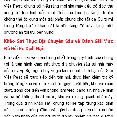
Việt Pest, chúng tôi hiểu rằng mỗi nhà máy đều có đặc thù
riêng, từ loại hình sản xuất đến cấu trúc hạ tầng, do đó
không thể áp dụng một giải pháp chung cho tất cả. Sự tỉ mỉ
trong từng bước khảo sát là nền tảng để xây dựng một
phương án tối ưu, bền vững.
Khảo Sát Thực Địa Chuyên Sâu và Đánh Giá Mức
Độ Rủi Ro Dịch Hại
Bước đầu tiên và quan trọng nhất trong quy trình của chúng
tôi là tiến hành khảo sát thực địa chuyên sâu tại nhà máy
của quý vị. Đội ngũ chuyên gia kiểm soát dịch hại của Sao
Việt Pest sẽ trực tiếp đến tận nơi, thực hiện kiểm tra kỹ
lưỡng từng khu vực, từ kho bãi nguyên vật liệu, khu vực sản
xuất, đóng gói, đến văn phòng làm việc, căng tin, nhà vệ sinh
và cả hệ thống thoát nước, khu vực xung quanh nhà máy.
Trong quá trình khảo sát, chúng tôi sẽ tập trung xác định
các loại côn trùng, động vật gây hại đang hiện diện, nguồn
gốc xâm nhập của chúng, mức độ lây nhiễm, và các đường