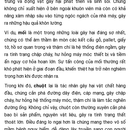
trùng và động vật gây hại phát triển và sinh sôi. Chúng
không chỉ xuất hiện ở bên ngoài khuôn viên mà còn có khả
năng xâm nhập sâu vào từng ngóc ngách của nhà máy, gây
ra những hậu quả khôn lường.
Ví dụ,
mối
là một trong những loài gây hại đáng sợ nhất,
chúng có thể âm thầm ăn mòn các kết cấu gỗ, pallet, giấy
tờ, hồ sơ quan trọng và thậm chí là hệ thống điện ngầm, gây
ra tình trạng chập cháy, hư hỏng máy móc thiết bị và tiềm
ẩn nguy cơ hỏa hoạn lớn. Sự tấn công của mối thường rất
khó phát hiện ở giai đoạn đầu, khiến thiệt hại trở nên nghiêm
trọng hơn khi được nhận ra.
Trong khi đó,
chuột
lại là tác nhân gây hại vật chất hàng
đầu, chúng cắn phá đường dây điện, cáp mạng, gây chập
cháy, hư hỏng hệ thống máy móc, thậm chí là làm tắc nghẽn
đường ống. Không chỉ vậy, chuột còn thường xuyên cắn phá
bao bì sản phẩm, nguyên vật liệu, gây ra tình trạng thất
thoát lớn. Điều đáng lo ngại hơn là chúng mang theo vô số
mầm bệnh nguy hiểm, dễ dàng lây truyền sang con người