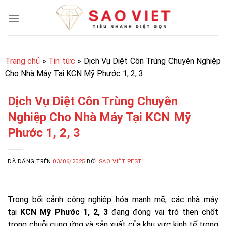
Chuyển
đến
nội
dung
Trang chủ
»
Tin tức
»
Dịch Vụ Diệt Côn Trùng Chuyên Nghiệp
Cho Nhà Máy Tại KCN Mỹ Phước 1, 2, 3
Dịch Vụ Diệt Côn Trùng Chuyên
Nghiệp Cho Nhà Máy Tại KCN Mỹ
Phước 1, 2, 3
ĐÃ ĐĂNG TRÊN
03/06/2025
BỞI
SAO VIỆT PEST
Trong bối cảnh công nghiệp hóa mạnh mẽ, các nhà máy
tại
KCN Mỹ Phước 1, 2, 3
đang đóng vai trò then chốt
trong chuỗi cung ứng và sản xuất của khu vực kinh tế trọng