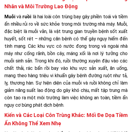
Nhân và Môi Trường Lao Động
Muỗi
và
ruồi
là hai loài côn trùng bay gây phiền toái và tiềm
ẩn nhiều rủi ro về sức khỏe trong môi trường nhà máy. Muỗi,
đặc biệt là muỗi vằn, là vật trung gian truyền bệnh sốt xuất
huyết, sốt rét – những căn bệnh có thể gây nguy hiểm đến
tính mạng. Các khu vực có nước đọng trong và ngoài nhà
máy như cống rãnh, bồn cây, máng xối là nơi lý tưởng cho
muỗi sinh sản. Trong khi đó, ruồi thường xuyên đậu vào các
chất thải, rác bẩn rồi bay vào khu vực sản xuất, ăn uống,
mang theo hàng triệu vi khuẩn gây bệnh đường ruột như tả,
lỵ, thương hàn. Sự hiện diện của muỗi và ruồi không chỉ làm
giảm năng suất lao động do gây khó chịu, mất tập trung mà
còn tạo ra một môi trường làm việc không an toàn, tiềm ẩn
nguy cơ bùng phát dịch bệnh.
Kiến và Các Loại Côn Trùng Khác: Mối Đe Dọa Tiềm
Ẩn Không Thể Xem Nhẹ