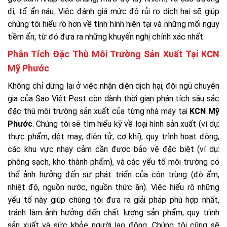
đi, tổ ẩn náu. Việc đánh giá mức độ rủi ro dịch hại sẽ giúp
chúng tôi hiểu rõ hơn về tình hình hiện tại và những mối nguy
tiềm ẩn, từ đó đưa ra những khuyến nghị chính xác nhất.
Phân Tích Đặc Thù Môi Trường Sản Xuất Tại KCN
Mỹ Phước
Không chỉ dừng lại ở việc nhận diện dịch hại, đội ngũ chuyên
gia của Sao Việt Pest còn dành thời gian phân tích sâu sắc
đặc thù môi trường sản xuất của từng nhà máy tại
KCN Mỹ
Phước
. Chúng tôi sẽ tìm hiểu kỹ về loại hình sản xuất (ví dụ:
thực phẩm, dệt may, điện tử, cơ khí), quy trình hoạt động,
các khu vực nhạy cảm cần được bảo vệ đặc biệt (ví dụ:
phòng sạch, kho thành phẩm), và các yếu tố môi trường có
thể ảnh hưởng đến sự phát triển của côn trùng (độ ẩm,
nhiệt độ, nguồn nước, nguồn thức ăn). Việc hiểu rõ những
yếu tố này giúp chúng tôi đưa ra giải pháp phù hợp nhất,
tránh làm ảnh hưởng đến chất lượng sản phẩm, quy trình
sản xuất và sức khỏe người lao động. Chúng tôi cũng sẽ