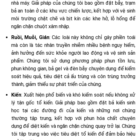
nhà máy. Giải pháp của chúng tôi bao gồm đặt bẫy, trạm
bả an toàn ở các khu vực chiến lược, kết hợp với vệ sinh
môi trường chặt chẽ và bịt kín các khe hở, lỗ hổng để
ngăn chặn chuột xâm nhập.
Ruồi, Muỗi, Gián
: Các loài này không chỉ gây phiền toái
mà còn là tác nhân truyền nhiễm nhiều bệnh nguy hiểm,
ảnh hưởng đến sức khỏe người lao động và vệ sinh sản
phẩm. Chúng tôi sử dụng phương pháp phun tồn lưu,
phun không gian, bả gel và đèn bẫy chuyên dụng để kiểm
soát hiệu quả, tiêu diệt cả ấu trùng và côn trùng trưởng
thành, giảm thiểu sự phát triển của chúng.
Kiến
: Xuất hiện phổ biến và khó kiểm soát nếu không xử
lý tận gốc tổ kiến. Giải pháp bao gồm đặt bả kiến sinh
học tại các đường đi của kiến và những nơi chúng
thường tập trung, kết hợp với phun hóa chất chuyên
dụng để diệt kiến và ngăn chặn chúng quay trở lại. Chúng
tôi tập trung vào việc tiêu diệt tổ kiến để đảm bảo hiệu