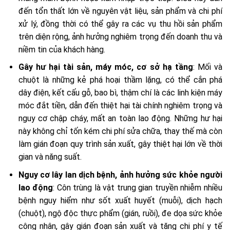
đến tổn thất lớn về nguyên vật liệu, sản phẩm và chi phí
xử lý, đồng thời có thể gây ra các vụ thu hồi sản phẩm
trên diện rộng, ảnh hưởng nghiêm trọng đến doanh thu và
niềm tin của khách hàng.
Gây hư hại tài sản, máy móc, cơ sở hạ tầng
: Mối và
chuột là những kẻ phá hoại thầm lặng, có thể cắn phá
dây điện, kết cấu gỗ, bao bì, thậm chí là các linh kiện máy
móc đắt tiền, dẫn đến thiệt hại tài chính nghiêm trọng và
nguy cơ chập cháy, mất an toàn lao động. Những hư hại
này không chỉ tốn kém chi phí sửa chữa, thay thế mà còn
làm gián đoạn quy trình sản xuất, gây thiệt hại lớn về thời
gian và năng suất.
Nguy cơ lây lan dịch bệnh, ảnh hưởng sức khỏe người
lao động
: Côn trùng là vật trung gian truyền nhiễm nhiều
bệnh nguy hiểm như sốt xuất huyết (muỗi), dịch hạch
(chuột), ngộ độc thực phẩm (gián, ruồi), đe dọa sức khỏe
công nhân, gây gián đoạn sản xuất và tăng chi phí y tế