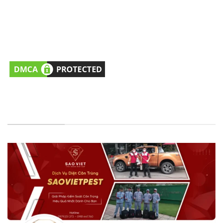
Hỗ trợ dịch vụ/Đặt lịch khảo sát
: 0981477760
(Tel/Zalo)
Hỗ trợ Tư vấn kỹ thuật
: 0979251373 (Tel/Zalo)
Email:
cskh@saovietpest.com
FANPAGE