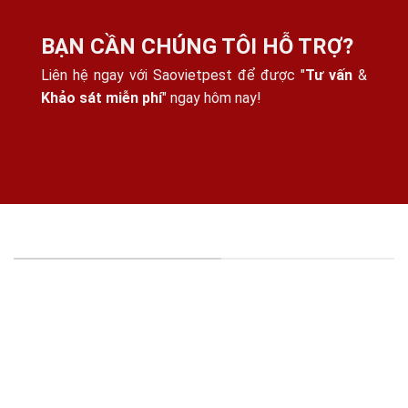
BẠN CẦN CHÚNG TÔI HỖ TRỢ?
Liên hệ ngay với Saovietpest để được "
Tư vấn
&
Khảo sát miễn phí
" ngay hôm nay!
THÔNG TIN CÔNG TY
CÔNG TY TNHH KIỂM SOÁT CÔN TRÙNG SAO VIỆT -
MST: 0316395114
Địa chỉ:
15/25, Đường Thạnh Xuân 25, Khu Phố
41, Phường Thới An, HCM, VN.