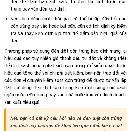
đèn để đảm bảo ánh sáng từ đèn thu hút được côn
trùng bay vào đèn keo dính.
Keo dính dùng một thời gian có thể bị lấp đầy bởi các
côn trùng bay vào hoặc bụi bẩn, cần có lịch định kỳ kiểm
tra và thay keo dính kịp thời để đảm bảo hiệu quả của
đèn
Phương pháp sử dụng đèn diệt côn trùng keo dính mang lại
hiệu quả cao tuy nhiên giá thành đầu tư đắt và không triệt
để diệt sạch nguồn phát sinh côn trùng, để kiểm soát được
hiệu quả tổng thể với chi phí tiết kiệm, bạn nên trao đổi với
các đơn vị chuyên kiểm soát côn trùng để được tư vấn lắp
đặt, sử dụng đèn diệt côn trùng keo dính cũng như cách
ngăn ngừa côn trùng bay vào nhà hoặc khu vực kinh doanh,
sản xuất hiệu quả.
Nếu bạn có bất kỳ câu hỏi nào về đèn diệt côn trùng
keo dính hay các vấn đề khác liên quan đến kiểm soát