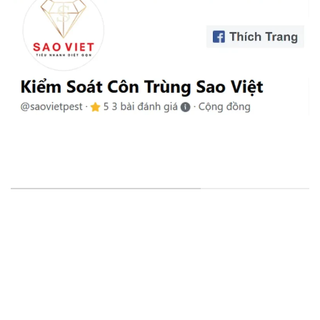
VĂN PHÒNG & CHI NHÁNH
VP Đại Diện
: 15/25, Đường Thạnh Xuân 25, Khu Phố
41, Phường Thới An, HCM, VN.
CN Cần Thơ
: D1-42 KDC Hoàng Quân, Đ. Số 32, Thường
Thạnh, Cái Răng, Cần Thơ
CN Khánh Hòa
: 51 – 53 Nguyễn Chích, P. Vĩnh Hòa, Nha