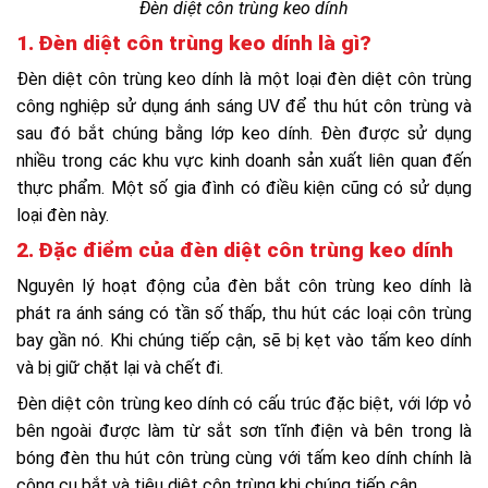
Đèn diệt côn trùng keo dính
1. Đèn diệt côn trùng keo dính là gì?
Đèn diệt côn trùng keo dính là một loại đèn diệt côn trùng
công nghiệp sử dụng ánh sáng UV để thu hút côn trùng và
sau đó bắt chúng bằng lớp keo dính. Đèn được sử dụng
nhiều trong các khu vực kinh doanh sản xuất liên quan đến
thực phẩm. Một số gia đình có điều kiện cũng có sử dụng
loại đèn này.
2. Đặc điểm của đèn diệt côn trùng keo dính
Nguyên lý hoạt động của đèn bắt côn trùng keo dính là
phát ra ánh sáng có tần số thấp, thu hút các loại côn trùng
bay gần nó. Khi chúng tiếp cận, sẽ bị kẹt vào tấm keo dính
và bị giữ chặt lại và chết đi.
Đèn diệt côn trùng keo dính có cấu trúc đặc biệt, với lớp vỏ
bên ngoài được làm từ sắt sơn tĩnh điện và bên trong là
bóng đèn thu hút côn trùng cùng với tấm keo dính chính là
công cụ bắt và tiêu diệt côn trùng khi chúng tiếp cận.