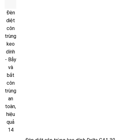
Đèn
diệt
côn
trùng
keo
dính
- Bẫy
và
bắt
côn
trùng
an
toàn,
hiệu
quả
14