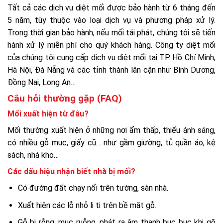
Tất cả các dịch vụ diệt mối được bảo hành từ 6 tháng đến
5 năm, tùy thuộc vào loại dịch vụ và phương pháp xử lý.
Trong thời gian bảo hành, nếu mối tái phát, chúng tôi sẽ tiến
hành xử lý miễn phí cho quý khách hàng. Công ty diệt mối
của chúng tôi cung cấp dịch vụ diệt mối tại TP. Hồ Chí Minh,
Hà Nội, Đà Nẵng và các tỉnh thành lân cận như Bình Dương,
Đồng Nai, Long An…
Câu hỏi thường gặp (FAQ)
Mối xuất hiện từ đâu?
Mối thường xuất hiện ở những nơi ẩm thấp, thiếu ánh sáng,
có nhiều gỗ mục, giấy cũ… như gầm giường, tủ quần áo, kệ
sách, nhà kho…
Các dấu hiệu nhận biết nhà bị mối?
Có đường đất chạy nổi trên tường, sàn nhà.
Xuất hiện các lỗ nhỏ li ti trên bề mặt gỗ.
Gỗ bị rỗng, mục ruỗng, phát ra âm thanh bục bục khi gõ