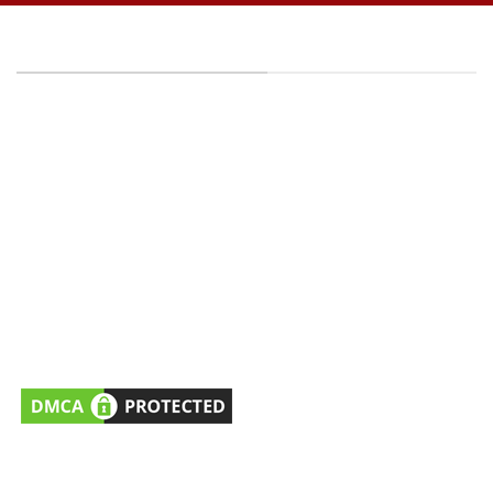
THÔNG TIN CÔNG TY
CÔNG TY TNHH KIỂM SOÁT CÔN TRÙNG SAO VIỆT -
MST: 0316395114
Địa chỉ:
15/25, Đường Thạnh Xuân 25, Khu Phố
41, Phường Thới An, HCM, VN.
Hỗ trợ dịch vụ/Đặt lịch khảo sát
: 0981477760
(Tel/Zalo)
Hỗ trợ Tư vấn kỹ thuật
: 0979251373 (Tel/Zalo)
Email:
cskh@saovietpest.com