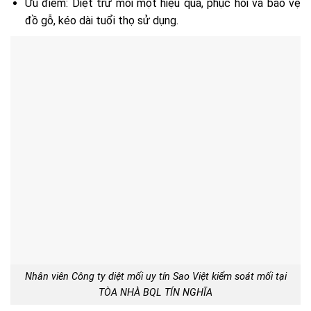
Ưu điểm: Diệt trừ mối mọt hiệu quả, phục hồi và bảo vệ
đồ gỗ, kéo dài tuổi thọ sử dụng.
Nhân viên Công ty diệt mối uy tín Sao Việt kiểm soát mối tại
TÒA NHÀ BQL TÍN NGHĨA