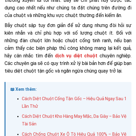
thường xuyên lui tới nhất. Bẫy sẽ chỉ phát huy được tác
dụng cao nhất nếu như chúng ta đặt chúng trên đường đi
của chuột và những khu vực chuột thường đến kiếm ăn.
Bẫy chuột sập tuy đơn giản để sử dụng nhưng đòi hỏi sự
kiên nhẫn và chỉ phù hợp với số lượng chuột ít. Đối với
những đàn chuột lớn hoặc chuột cống tinh ranh, nếu bạn
cảm thấy các biện pháp thủ công không mang lại kết quả,
hãy cân nhắc tìm đến
dịch vụ diệt chuột
chuyên nghiệp.
Các chuyên gia sẽ có quy trình xử lý bài bản hơn để giúp bạn
tiêu diệt chuột tận gốc và ngăn ngừa chúng quay trở lại.
📖 Xem thêm:
Cách Diệt Chuột Cống Tận Gốc – Hiệu Quả Ngay Sau 1
Lần Thử
Cách Diệt Chuột Kho Hàng May Mặc, Da Giày – Bảo Vệ
Tài Sản
Cách Chống Chuột Xe Ô Tô Hiệu Quả 100% – Bảo Vệ