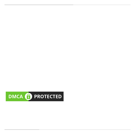
CÔNG TY TNHH KIỂM SOÁT CÔN TRÙNG SAO VIỆT -
MST: 0316395114
Địa chỉ:
15/25, Đường Thạnh Xuân 25, Khu Phố
41, Phường Thới An, HCM, VN.
Hỗ trợ dịch vụ/Đặt lịch khảo sát
: 0981477760
(Tel/Zalo)
Hỗ trợ Tư vấn kỹ thuật
: 0979251373 (Tel/Zalo)
Email:
cskh@saovietpest.com
FANPAGE