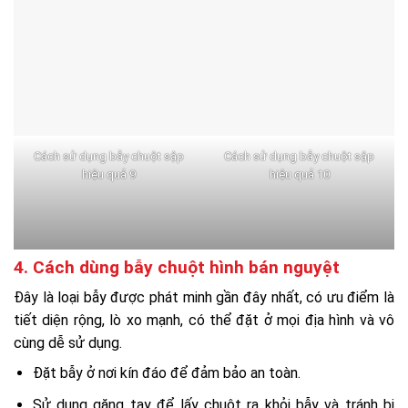
Cách sử dụng bẫy chuột sập
Cách sử dụng bẫy chuột sập
hiệu quả 9
hiệu quả 10
4. Cách dùng bẫy chuột hình bán nguyệt
Đây là loại bẫy được phát minh gần đây nhất, có ưu điểm là
tiết diện rộng, lò xo mạnh, có thể đặt ở mọi địa hình và vô
cùng dễ sử dụng.
Đặt bẫy ở nơi kín đáo để đảm bảo an toàn.
Sử dụng găng tay để lấy chuột ra khỏi bẫy và tránh bị