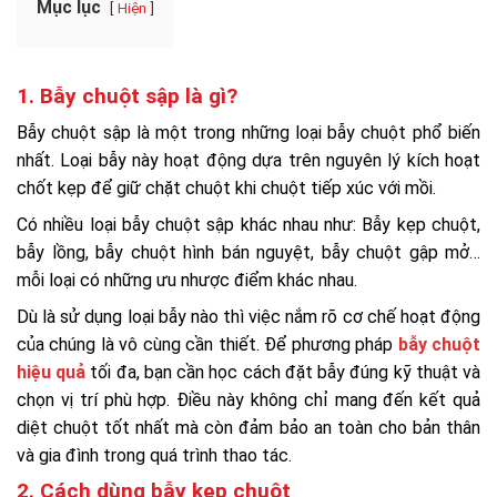
Mục lục
Hiện
1. Bẫy chuột sập là gì?
Bẫy chuột sập là một trong những loại bẫy chuột phổ biến
nhất. Loại bẫy này hoạt động dựa trên nguyên lý kích hoạt
chốt kẹp để giữ chặt chuột khi chuột tiếp xúc với mồi.
Có nhiều loại bẫy chuột sập khác nhau như: Bẫy kẹp chuột,
bẫy lồng, bẫy chuột hình bán nguyệt, bẫy chuột gập mở…
mỗi loại có những ưu nhược điểm khác nhau.
Dù là sử dụng loại bẫy nào thì việc nắm rõ cơ chế hoạt động
của chúng là vô cùng cần thiết. Để phương pháp
bẫy chuột
hiệu quả
tối đa, bạn cần học cách đặt bẫy đúng kỹ thuật và
chọn vị trí phù hợp. Điều này không chỉ mang đến kết quả
diệt chuột tốt nhất mà còn đảm bảo an toàn cho bản thân
và gia đình trong quá trình thao tác.
2. Cách dùng bẫy kẹp chuột