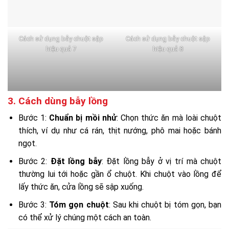
Cách sử dụng bẫy chuột sập
Cách sử dụng bẫy chuột sập
hiệu quả 7
hiệu quả 8
3. Cách dùng bẫy lồng
Bước 1:
Chuẩn bị mồi nhử
: Chọn thức ăn mà loài chuột
thích, ví dụ như cá rán, thịt nướng, phô mai hoặc bánh
ngọt.
Bước 2:
Đặt lồng bẫy
: Đặt lồng bẫy ở vị trí mà chuột
thường lui tới hoặc gần ổ chuột. Khi chuột vào lồng để
lấy thức ăn, cửa lồng sẽ sập xuống.
Bước 3:
Tóm gọn chuột
: Sau khi chuột bị tóm gọn, bạn
có thể xử lý chúng một cách an toàn.