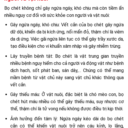
Bọ chét không chỉ gây ngứa ngáy, khó chịu mà còn tiềm ẩn
nhiều nguy cơ đối với sức khỏe con người và vật nuôi:
Gây ngứa ngáy, khó chịu: Vết cắn của bọ chét gây ngứa
dữ dội, khiến da bị kích ứng, nổi mẩn đỏ, thậm chí là viêm
da dị ứng. Việc gãi ngứa liên tục có thể gây trầy xước da,
tạo điều kiện cho vi khuẩn xâm nhập và gây nhiễm trùng.
Lây truyền bệnh tật: Bọ chét là vật trung gian truyền
nhiều bệnh nguy hiểm cho cả người và động vật như bệnh
dịch hạch, sốt phát ban, sán dây,… Chúng có thể mang
mầm bệnh từ vật chủ này sang vật chủ khác thông qua
vết cắn.
Gây thiếu máu: Ở vật nuôi, đặc biệt là chó mèo con, bọ
chét hút máu nhiều có thể gây thiếu máu, suy nhược cơ
thể, thậm chí là tử vong nếu không được điều trị kịp thời.
Ảnh hưởng đến tâm lý: Ngứa ngáy kéo dài do bọ chét
cắn có thể khiến vật nuôi trở nên cáu kỉnh, lo lắng,