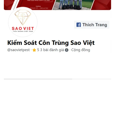
VĂN PHÒNG & CHI NHÁNH
VP Đại Diện
: 15/25, Đường Thạnh Xuân 25, Khu Phố
41, Phường Thới An, HCM, VN.
CN Cần Thơ
: D1-42 KDC Hoàng Quân, Đ. Số 32, Thường
Thạnh, Cái Răng, Cần Thơ