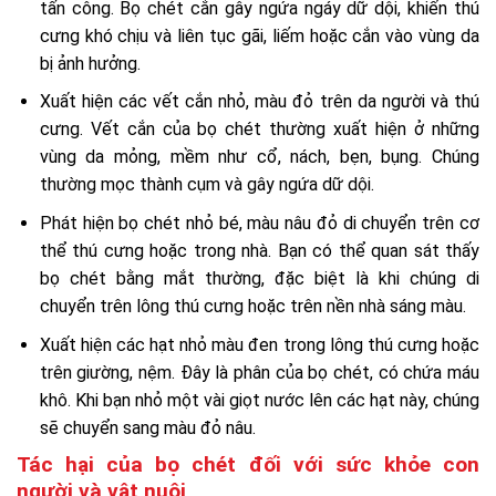
tấn công. Bọ chét cắn gây ngứa ngáy dữ dội, khiến thú
cưng khó chịu và liên tục gãi, liếm hoặc cắn vào vùng da
bị ảnh hưởng.
Xuất hiện các vết cắn nhỏ, màu đỏ trên da người và thú
cưng. Vết cắn của bọ chét thường xuất hiện ở những
vùng da mỏng, mềm như cổ, nách, bẹn, bụng. Chúng
thường mọc thành cụm và gây ngứa dữ dội.
Phát hiện bọ chét nhỏ bé, màu nâu đỏ di chuyển trên cơ
thể thú cưng hoặc trong nhà. Bạn có thể quan sát thấy
bọ chét bằng mắt thường, đặc biệt là khi chúng di
chuyển trên lông thú cưng hoặc trên nền nhà sáng màu.
Xuất hiện các hạt nhỏ màu đen trong lông thú cưng hoặc
trên giường, nệm. Đây là phân của bọ chét, có chứa máu
khô. Khi bạn nhỏ một vài giọt nước lên các hạt này, chúng
sẽ chuyển sang màu đỏ nâu.
Tác hại của bọ chét đối với sức khỏe con
người và vật nuôi