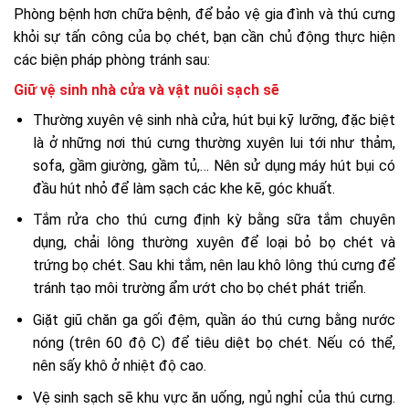
Phòng bệnh hơn chữa bệnh, để bảo vệ gia đình và thú cưng
khỏi sự tấn công của bọ chét, bạn cần chủ động thực hiện
các biện pháp phòng tránh sau:
Giữ vệ sinh nhà cửa và vật nuôi sạch sẽ
Thường xuyên vệ sinh nhà cửa, hút bụi kỹ lưỡng, đặc biệt
là ở những nơi thú cưng thường xuyên lui tới như thảm,
sofa, gầm giường, gầm tủ,… Nên sử dụng máy hút bụi có
đầu hút nhỏ để làm sạch các khe kẽ, góc khuất.
Tắm rửa cho thú cưng định kỳ bằng sữa tắm chuyên
dụng, chải lông thường xuyên để loại bỏ bọ chét và
trứng bọ chét. Sau khi tắm, nên lau khô lông thú cưng để
tránh tạo môi trường ẩm ướt cho bọ chét phát triển.
Giặt giũ chăn ga gối đệm, quần áo thú cưng bằng nước
nóng (trên 60 độ C) để tiêu diệt bọ chét. Nếu có thể,
nên sấy khô ở nhiệt độ cao.
Vệ sinh sạch sẽ khu vực ăn uống, ngủ nghỉ của thú cưng.