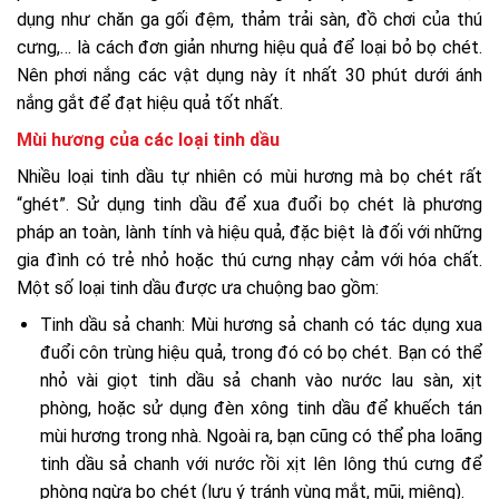
dụng như chăn ga gối đệm, thảm trải sàn, đồ chơi của thú
cưng,… là cách đơn giản nhưng hiệu quả để loại bỏ bọ chét.
Nên phơi nắng các vật dụng này ít nhất 30 phút dưới ánh
nắng gắt để đạt hiệu quả tốt nhất.
Mùi hương của các loại tinh dầu
Nhiều loại tinh dầu tự nhiên có mùi hương mà bọ chét rất
“ghét”. Sử dụng tinh dầu để xua đuổi bọ chét là phương
pháp an toàn, lành tính và hiệu quả, đặc biệt là đối với những
gia đình có trẻ nhỏ hoặc thú cưng nhạy cảm với hóa chất.
Một số loại tinh dầu được ưa chuộng bao gồm:
Tinh dầu sả chanh: Mùi hương sả chanh có tác dụng xua
đuổi côn trùng hiệu quả, trong đó có bọ chét. Bạn có thể
nhỏ vài giọt tinh dầu sả chanh vào nước lau sàn, xịt
phòng, hoặc sử dụng đèn xông tinh dầu để khuếch tán
mùi hương trong nhà. Ngoài ra, bạn cũng có thể pha loãng
tinh dầu sả chanh với nước rồi xịt lên lông thú cưng để
phòng ngừa bọ chét (lưu ý tránh vùng mắt, mũi, miệng).