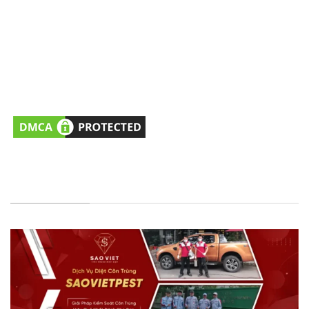
41, Phường Thới An, HCM, VN.
Hỗ trợ dịch vụ/Đặt lịch khảo sát
: 0981477760
(Tel/Zalo)
Hỗ trợ Tư vấn kỹ thuật
: 0979251373 (Tel/Zalo)
Email:
cskh@saovietpest.com
FANPAGE