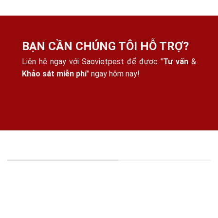
BẠN CẦN CHÚNG TÔI HỖ TRỢ?
Liên hệ ngay với Saovietpest để được "
Tư vấn
&
Khảo sát miễn phí
" ngay hôm nay!
THÔNG TIN CÔNG TY
CÔNG TY TNHH KIỂM SOÁT CÔN TRÙNG SAO VIỆT -
MST: 0316395114
Địa chỉ:
15/25, Đường Thạnh Xuân 25, Khu Phố