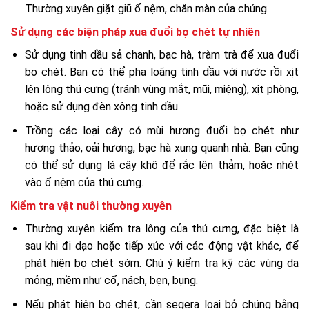
Thường xuyên giặt giũ ổ nệm, chăn màn của chúng.
Sử dụng các biện pháp xua đuổi bọ chét tự nhiên
Sử dụng tinh dầu sả chanh, bạc hà, tràm trà để xua đuổi
bọ chét. Bạn có thể pha loãng tinh dầu với nước rồi xịt
lên lông thú cưng (tránh vùng mắt, mũi, miệng), xịt phòng,
hoặc sử dụng đèn xông tinh dầu.
Trồng các loại cây có mùi hương đuổi bọ chét như
hương thảo, oải hương, bạc hà xung quanh nhà. Bạn cũng
có thể sử dụng lá cây khô để rắc lên thảm, hoặc nhét
vào ổ nệm của thú cưng.
Kiểm tra vật nuôi thường xuyên
Thường xuyên kiểm tra lông của thú cưng, đặc biệt là
sau khi đi dạo hoặc tiếp xúc với các động vật khác, để
phát hiện bọ chét sớm. Chú ý kiểm tra kỹ các vùng da
mỏng, mềm như cổ, nách, bẹn, bụng.
Nếu phát hiện bọ chét, cần segera loại bỏ chúng bằng