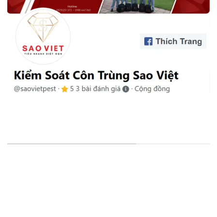
VĂN PHÒNG & CHI NHÁNH
VP Đại Diện
: 15/25, Đường Thạnh Xuân 25, Khu Phố
41, Phường Thới An, HCM, VN.
CN Cần Thơ
: D1-42 KDC Hoàng Quân, Đ. Số 32, Thường
Thạnh, Cái Răng, Cần Thơ