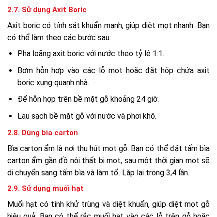
2.7. Sử dụng Axit Boric
Axit boric có tính sát khuẩn mạnh, giúp diệt mọt nhanh. Bạn
có thể làm theo các bước sau:
Pha loãng axit boric với nước theo tỷ lệ 1:1.
Bơm hỗn hợp vào các lỗ mọt hoặc đặt hộp chứa axit
boric xung quanh nhà.
Để hỗn hợp trên bề mặt gỗ khoảng 24 giờ.
Lau sạch bề mặt gỗ với nước và phơi khô.
2.8. Dùng bìa carton
Bìa carton ẩm là nơi thu hút mọt gỗ. Bạn có thể đặt tấm bìa
carton ẩm gần đồ nội thất bị mọt, sau một thời gian mọt sẽ
di chuyển sang tấm bìa và làm tổ. Lặp lại trong 3,4 lần.
2.9. Sử dụng muối hạt
Muối hạt có tính khử trùng và diệt khuẩn, giúp diệt mọt gỗ
hiệu quả. Bạn có thể rắc muối hạt vào các lỗ trên gỗ hoặc