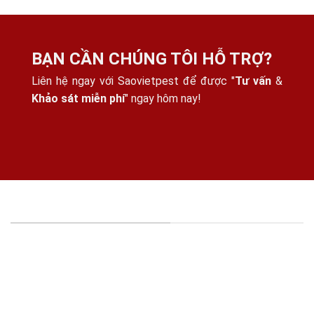
BẠN CẦN CHÚNG TÔI HỖ TRỢ?
Liên hệ ngay với Saovietpest để được "
Tư vấn
&
Khảo sát miễn phí
" ngay hôm nay!
THÔNG TIN CÔNG TY
CÔNG TY TNHH KIỂM SOÁT CÔN TRÙNG SAO VIỆT -
MST: 0316395114
Địa chỉ:
15/25, Đường Thạnh Xuân 25, Khu Phố