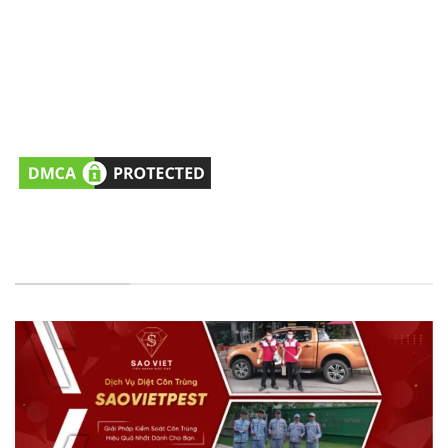
41, Phường Thới An, HCM, VN.
Hỗ trợ dịch vụ/Đặt lịch khảo sát
: 0981477760
(Tel/Zalo)
Hỗ trợ Tư vấn kỹ thuật
: 0979251373 (Tel/Zalo)
Email:
cskh@saovietpest.com
FANPAGE