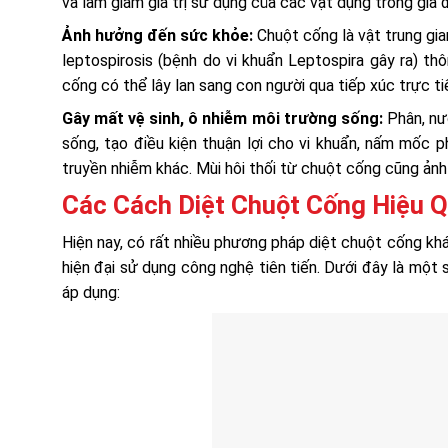
và làm giảm giá trị sử dụng của các vật dụng trong gia đ
Ảnh hưởng đến sức khỏe:
Chuột cống là vật trung gia
leptospirosis (bệnh do vi khuẩn Leptospira gây ra) th
cống có thể lây lan sang con người qua tiếp xúc trực ti
Gây mất vệ sinh, ô nhiễm môi trường sống:
Phân, nư
sống, tạo điều kiện thuận lợi cho vi khuẩn, nấm mốc
truyền nhiễm khác. Mùi hôi thối từ chuột cống cũng ản
Các Cách Diệt Chuột Cống Hiệu Q
Hiện nay, có rất nhiều phương pháp diệt chuột cống k
hiện đại sử dụng công nghệ tiên tiến. Dưới đây là một
áp dụng: