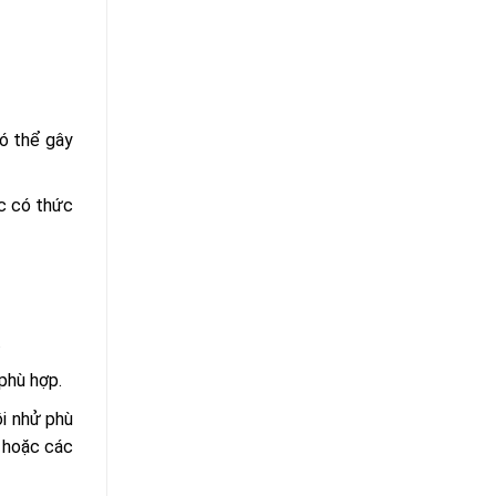
ó thể gây
ực có thức
.
phù hợp.
i nhử phù
, hoặc các