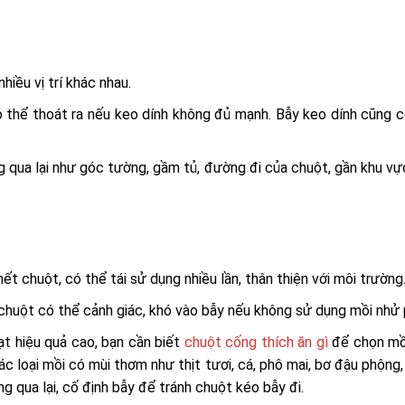
hiều vị trí khác nhau.
 thể thoát ra nếu keo dính không đủ mạnh. Bẫy keo dính cũng c
 qua lại như góc tường, gầm tủ, đường đi của chuột, gần khu v
 chuột, có thể tái sử dụng nhiều lần, thân thiện với môi trường
 chuột có thể cảnh giác, khó vào bẫy nếu không sử dụng mồi nhử 
t hiệu quả cao, bạn cần biết
chuột cống thích ăn gì
để chọn mồ
c loại mồi có mùi thơm như thịt tươi, cá, phô mai, bơ đậu phộng
g qua lại, cố định bẫy để tránh chuột kéo bẫy đi.