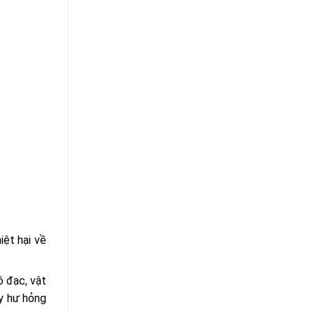
iệt hại về
ồ đạc, vật
ây hư hỏng