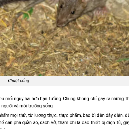
Chuột cống
ều mối nguy hại hơn bạn tưởng. Chúng không chỉ gây ra những th
 người và môi trường sống.
hấm mọi thứ, từ lương thực, thực phẩm, bao bì đến dây điện, đ
thể cắn phá quần áo, sách vở, thậm chí là các thiết bị điện tử, g