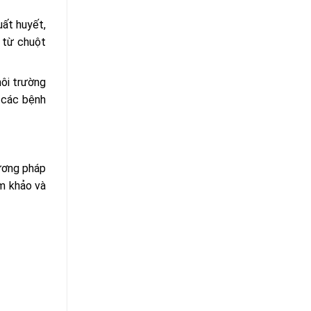
uất huyết,
s từ chuột
ôi trường
 các bệnh
ương pháp
am khảo và