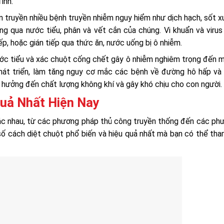
ình.
n truyền nhiều bệnh truyền nhiễm nguy hiểm như dịch hạch, sốt x
ông qua nước tiểu, phân và vết cắn của chúng. Vi khuẩn và viru
ếp, hoặc gián tiếp qua thức ăn, nước uống bị ô nhiễm.
ớc tiểu và xác chuột cống chết gây ô nhiễm nghiêm trọng đến m
 phát triển, làm tăng nguy cơ mắc các bệnh về đường hô hấp và
h hưởng đến chất lượng không khí và gây khó chịu cho con người.
uả Nhất Hiện Nay
hác nhau, từ các phương pháp thủ công truyền thống đến các ph
 số cách diệt chuột phổ biến và hiệu quả nhất mà bạn có thể th