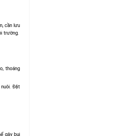
n, cần lưu
i trường.
áo, thoáng
 nuôi. Đặt
ể gây bụi