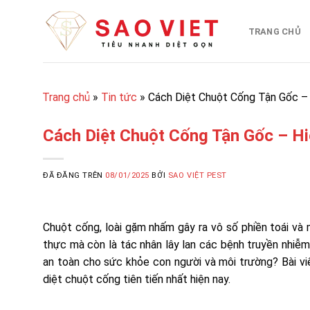
Chuyển
đến
TRANG CHỦ
nội
dung
Trang chủ
»
Tin tức
»
Cách Diệt Chuột Cống Tận Gốc –
Cách Diệt Chuột Cống Tận Gốc – H
ĐÃ ĐĂNG TRÊN
08/01/2025
BỞI
SAO VIỆT PEST
Chuột cống, loài gặm nhấm gây ra vô số phiền toái và 
thực mà còn là tác nhân lây lan các bệnh truyền nhiễ
an toàn cho sức khỏe con người và môi trường? Bài v
diệt chuột cống tiên tiến nhất hiện nay.